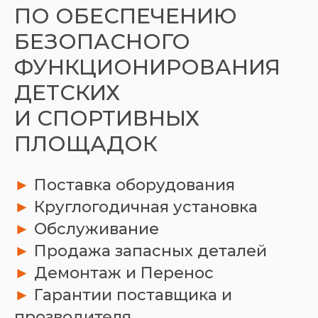
ПО ОБЕСПЕЧЕНИЮ
БЕЗОПАСНОГО
ФУНКЦИОНИРОВАНИЯ
ДЕТСКИХ
И СПОРТИВНЫХ
ПЛОЩАДОК
►
Поставка оборудования
►
Круглогодичная установка
►
Обслуживание
►
Продажа запасных деталей
ЭКОЛОГИЧНЫЙ ДИЗАЙН
►
Демонтаж и Перенос
Используем высококачественные
►
Гарантии поставщика и
долговечные материалы.
прозводителя