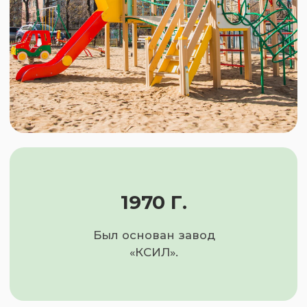
8000+
Детских площадок
спроектировано
и построено.
1500+
Муниципальных
объектов по программам
выполнено.