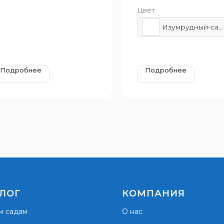
120x2950x3230 мм
лет
Цвет
зрастная группа: от 4 до
 лет
Изумрудный-салатовый-желтый
Подробнее
Подробнее
ЛОГ
КОМПАНИЯ
м садам
О нас