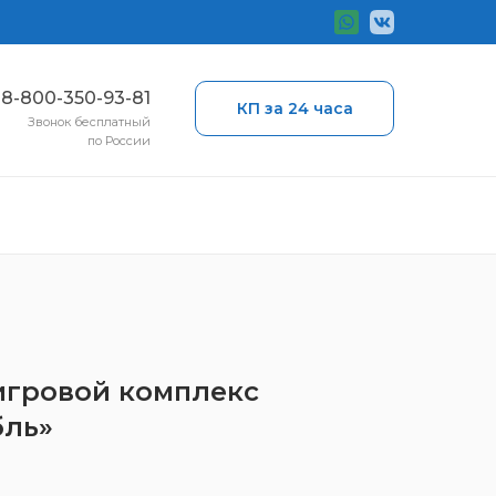
ы
8-800-350-93-81
КП за 24 часа
Звонок бесплатный
по России
 игровой комплекс
бль»