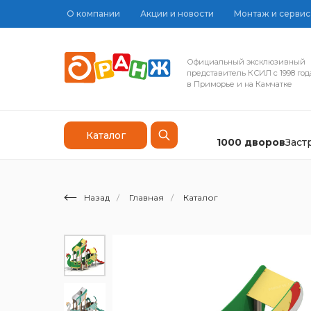
О компании
Акции и новости
Монтаж и сервис
Официальный эксклюзивный
представитель КСИЛ с 1998 год
в Приморье и на Камчатке
Каталог
1000 дворов
Зас
Назад
/
Главная
/
Каталог