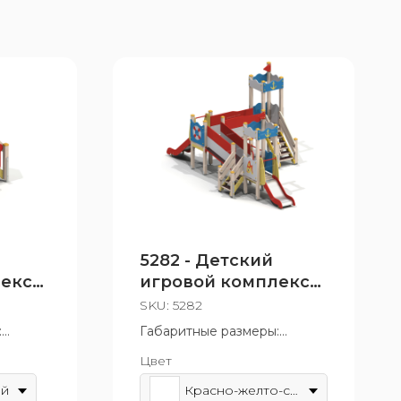
5282 - Детский
лекс
игровой комплекс
«Золотая рыбка»
SKU:
5282
:
Габаритные размеры:
3660x3100 мм
Цвет
т 3 до 7
Возрастная группа: от 3 до 7
лет
ый
Красно-желто-синий