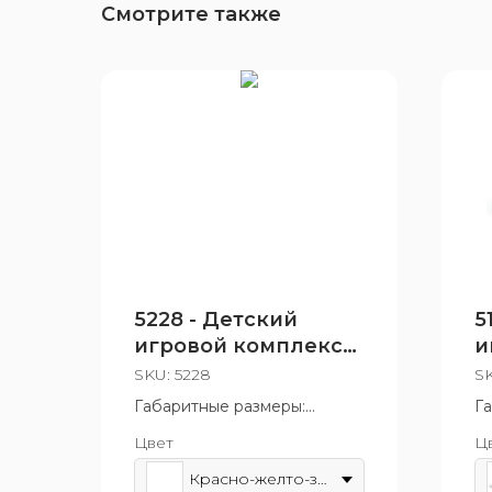
Смотрите также
5228 - Детский
5
игровой комплекс
и
«Восточная сказка»
SKU:
5228
S
Габаритные размеры:
Г
2025x2750 мм
2
Цвет
Ц
Возрастная группа: от 3 до 7
Во
лет
ле
Красно-желто-зеленый