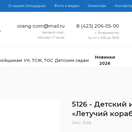
О наших площадках
Фото и видео
Клиентам
Контакт
orang-com@mail.ru
8 (423) 206-05-90
а
Часовой пояс:
г. Владивосток
Москва +7 часов
пн-пт с 9:00 до 18:00
Новинки
тройщикам
УК, ТСЖ, ТОС
Детским садам
2026
5126 - Детский
«Летучий кора
SKU:
5126