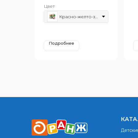
2250x1600 мм
7
Цвет
Возрастная группа: от 3 до 7
Во
лет
10
Красно-желто-зеленый
Подробнее
КАТА
Детски