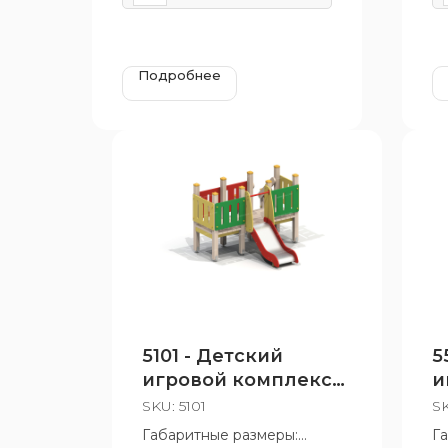
Подробнее
5101 - Детский
5
игровой комплекс
и
«Манеж»
«
SKU:
5101
S
Габаритные размеры:
Г