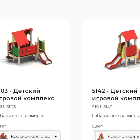
103 - Детский
5142 - Детский
гровой комплекс
игровой комп
«Мини»
KU:
5103
SKU:
5142
абаритные размеры:
Габаритные размеры
735x2460 мм
1000x2270 мм
вет
Цвет
зрастная группа: от 3 до 7
Возрастная группа: о
т
лет
Красно-желто-зеленый
Красно-желт