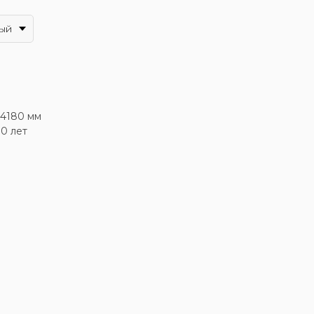
ый
x4180 мм
10 лет