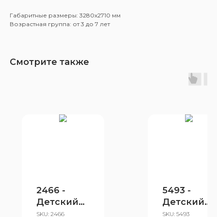
Габаритные размеры: 3280x2710 мм
Возрастная группа: от 3 до 7 лет
Смотрите также
2466 -
5493 -
Детский
Детский
игровой
игровой
SKU:
2466
SKU:
5493