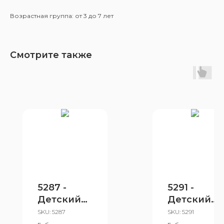
Возрастная группа: от 3 до 7 лет
Смотрите также
5287 -
5291 -
Детский
Детский
игровой
игровой
SKU:
5287
SKU:
5291
комплекс
комплекс