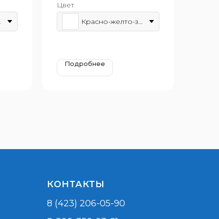
Цвет
 до 7
леный
Красно-желто-зеленый
Подробнее
КОНТАКТЫ
8 (423) 206-05-90