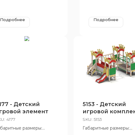
Подробнее
Подробнее
177 - Детский
5153 - Детский
гровой элемент
игровой компле
«Мини-
KU:
4177
SKU:
5153
королевство»
абаритные размеры:
Габаритные размеры:
970x300x400 мм
3340x2520 мм