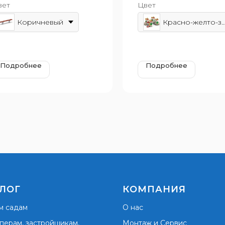
вет
Цвет
зрастная группа: от 3 до 7
Возрастная группа: от 4
т
лет
Коричневый
Красно-желто-зе
Подробнее
Подробнее
ЛОГ
КОМПАНИЯ
м садам
О нас
перам, застройщикам,
Монтаж и Сервис