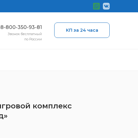
ы
8-800-350-93-81
КП за 24 часа
Звонок бесплатный
по России
 игровой комплекс
д»