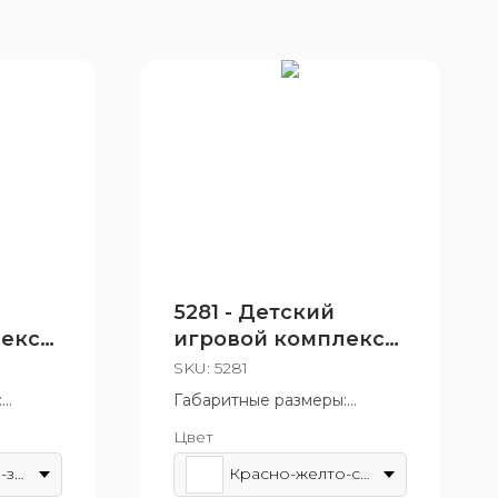
5281 - Детский
лекс
игровой комплекс
«Золотая рыбка»
SKU:
5281
:
Габаритные размеры:
3150x2800 мм
Цвет
т 3 до 7
Возрастная группа: от 4 до 7
лет
Красно-желто-зеленый
Красно-желто-синий