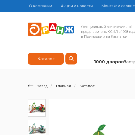
О компании
Акции и новости
Монтаж и сервис
Официальный эксклюзивный
представитель КСИЛ с 1998 год
в Приморье и на Камчатке
Каталог
1000 дворов
Зас
Назад
/
Главная
/
Каталог