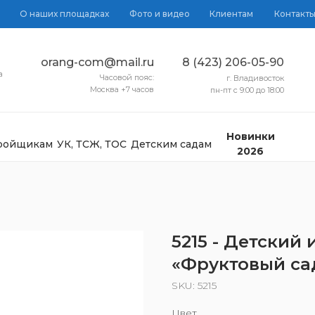
О наших площадках
Фото и видео
Клиентам
Контакт
orang-com@mail.ru
8 (423) 206-05-90
а
Часовой пояс:
г. Владивосток
Москва +7 часов
пн-пт с 9:00 до 18:00
Новинки
тройщикам
УК, ТСЖ, ТОС
Детским садам
2026
5215 - Детский
«Фруктовый са
SKU:
5215
Цвет