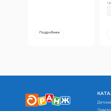
Ц
Возрастная группа: от 3 до 7
Во
лет
ле
Подробнее
КАТА
Детски
Девело