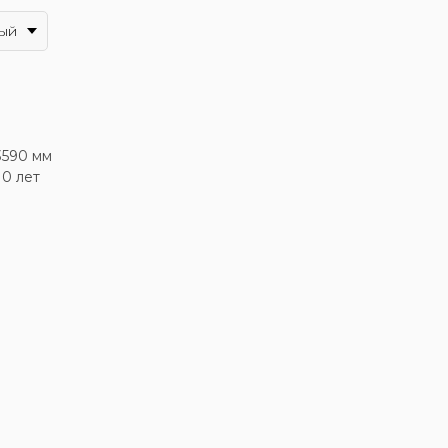
ый
3590 мм
10 лет