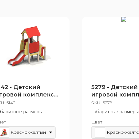
142 - Детский
5279 - Детский
гровой комплекс
игровой комп
Мини»
«Крепость»
KU:
5142
SKU:
5279
абаритные размеры:
Габаритные размеры
000x2270 мм
3215x2800 мм
вет
Цвет
зрастная группа: от 3 до 7
Возрастная группа: о
т
лет
Красно-желтый