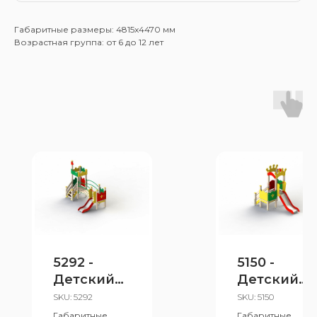
Габаритные размеры: 4815x4470 мм
Возрастная группа: от 6 до 12 лет
5292 -
5150 -
Детский
Детский
игровой
игровой
SKU:
5292
SKU:
5150
комплекс
комплекс
Габаритные
Габаритные