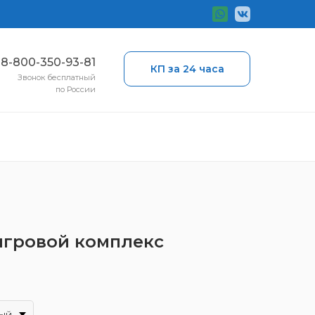
ы
8-800-350-93-81
КП за 24 часа
Звонок бесплатный
по России
 игровой комплекс
ый