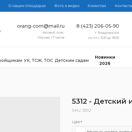
О наших площадках
Фото и видео
Клиентам
Контакт
orang-com@mail.ru
8 (423) 206-05-90
а
Часовой пояс:
г. Владивосток
Москва +7 часов
пн-пт с 9:00 до 18:00
Новинки
тройщикам
УК, ТСЖ, ТОС
Детским садам
2026
5312 - Детский
SKU:
5312
Цвет
Красно-желто-зелен