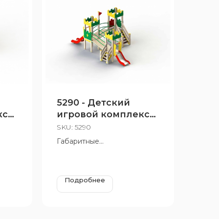
5290 - Детский
кс
игровой комплекс
«Крепость»
SKU:
5290
Габаритные
размеры:5870х3660 мм,
 950
Н=3100 мм, Н площадок=650
мм, 950 мм
Подробнее