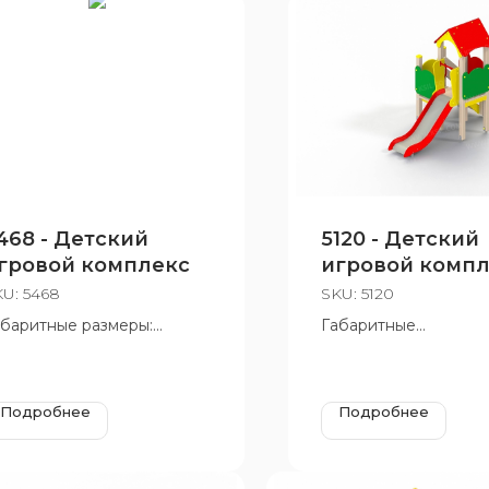
468 - Детский
5120 - Детский
гровой комплекс
игровой комп
KU:
5468
SKU:
5120
абаритные размеры:
Габаритные
755x2750x2980 мм
размеры:1625х2910 мм
зрастная группа: от 4 до
Н=2570 мм, Н площа
 лет
мм и 650 мм
Подробнее
Подробнее