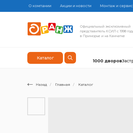
О компании
Акции и новости
Монтаж и сервис
Официальный эксклюзивный
представитель КСИЛ с 1998 год
в Приморье и на Камчатке
Каталог
1000 дворов
Зас
Назад
/
Главная
/
Каталог