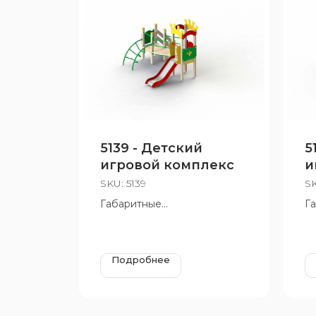
5139 - Детский
5
игровой комплекс
и
SKU:
5139
S
Габаритные
Г
размеры:3245х2910 мм,
ра
Н=2820 мм, Н площадки 950
Н
мм и 650 мм
мм
Подробнее