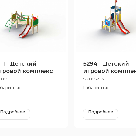
111 - Детский
5294 - Детский
гровой комплекс
игровой компле
"Золотая рыбка"
KU:
5111
SKU:
5294
абаритные
Габаритные
змеры:3150х2910 мм,
размеры:1550х2910 мм,
=1900 мм, Н площадок 650
Н=3100 мм, Н площадок
, 950 мм
мм, 650 мм
Подробнее
Подробнее