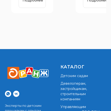
Подробнее
Подробнее
ными
мм
возможно
стями
КАТАЛОГ
Детским садам
Девелоперам,
застройщикам,
строительным
компаниям
Эксперты по детским
Управляющим
площадкам с опытом