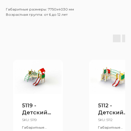
Габаритные размеры: 7750x4030 мм
Возрастная группа: от 6 до 12 лет
5119 -
5112 -
Детский
Детский
игровой
игровой
SKU:
5119
SKU:
5112
комплекс
комплекс
Габаритные
Габаритные