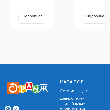
размеры:3225х29
размеры:3150х20
10 мм, Н=2570 мм,
20 мм, Н=1600
Н площадки 950
мм, Н площадок
мм и 650 мм
650 мм
Подробнее
Подробнее
КАТАЛОГ
Детским садам
Девелоперам,
застройщикам,
строительным