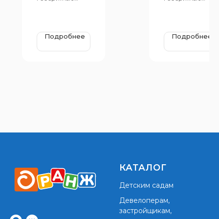
размеры:6570х37
размеры:6570х37
55 мм, Н=2820 мм,
35 мм, Н=2570 мм,
Н площадок=650
Н площадки 950
мм, 950 мм
мм, 650 мм
Подробнее
Подробнее
КАТАЛОГ
Детским садам
Девелоперам,
застройщикам,