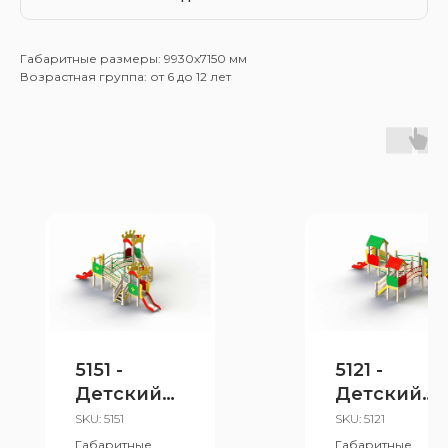
Габаритные размеры: 9930x7150 мм
Возрастная группа: от 6 до 12 лет
5151 -
5121 -
Детский
Детский
игровой
игровой
SKU:
5151
SKU:
5121
комплекс
комплекс
Габаритные
Габаритные