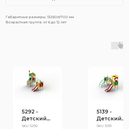
Габаритные размеры: 13260x9700 мм
Возрастная группа: от 6 до 12 лет
5292 -
5139 -
Детский
Детский
игровой
игровой
SKU:
5292
SKU:
5139