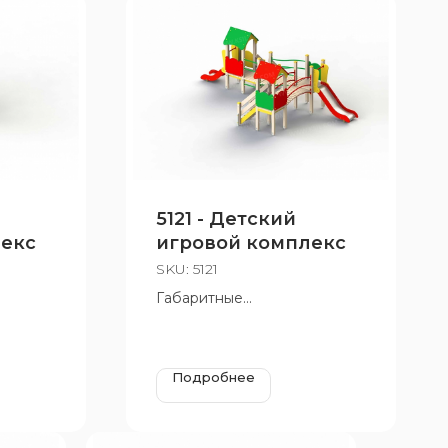
5121 - Детский
лекс
игровой комплекс
SKU:
5121
Габаритные
м,
размеры:6570х3735 мм,
дки 950
Н=2570 мм, Н площадки 950
мм, 650 мм
Подробнее