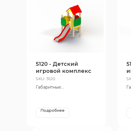
5120 - Детский
5
игровой комплекс
и
SKU:
5120
S
Габаритные
Г
размеры:1625х2910 мм,
ра
Н=2570 мм, Н площадки 950
Н
мм и 650 мм
м
Подробнее