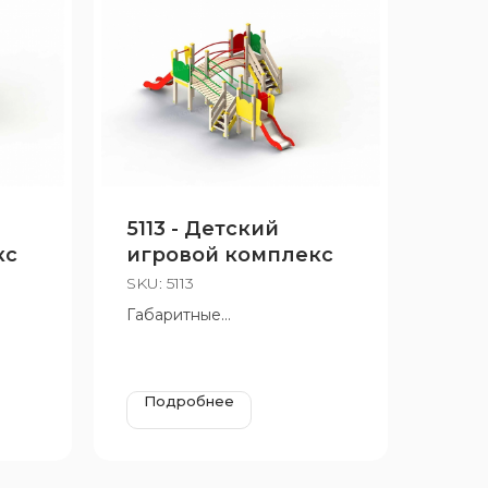
5113 - Детский
кс
игровой комплекс
SKU:
5113
Габаритные
размеры:6570х3660 мм,
 650
Н=1900 мм, Н площадок 650,
950 мм
Подробнее