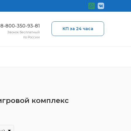
ы
8-800-350-93-81
КП за 24 часа
Звонок бесплатный
по России
 игровой комплекс
ый