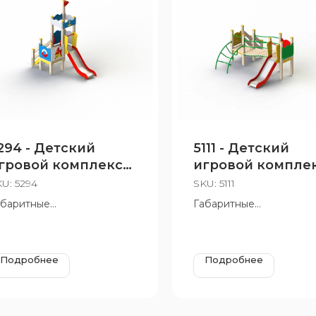
294 - Детский
5111 - Детский
гровой комплекс
игровой компле
Золотая рыбка"
KU:
5294
SKU:
5111
абаритные
Габаритные
змеры:1550х2910 мм,
размеры:3150х2910 мм,
=3100 мм, Н площадок 950
Н=1900 мм, Н площадок
, 650 мм
мм, 950 мм
Подробнее
Подробнее