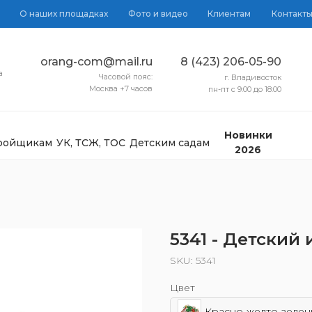
О наших площадках
Фото и видео
Клиентам
Контакт
orang-com@mail.ru
8 (423) 206-05-90
а
Часовой пояс:
г. Владивосток
Москва +7 часов
пн-пт с 9:00 до 18:00
Новинки
тройщикам
УК, ТСЖ, ТОС
Детским садам
2026
5341 - Детский
SKU:
5341
Цвет
Красно-желто-зелен