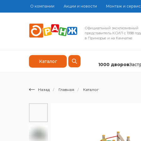
О компании
Акции и новости
Монтаж и сервис
Официальный эксклюзивный
представитель КСИЛ с 1998 год
в Приморье и на Камчатке
Каталог
1000 дворов
Зас
Назад
/
Главная
/
Каталог