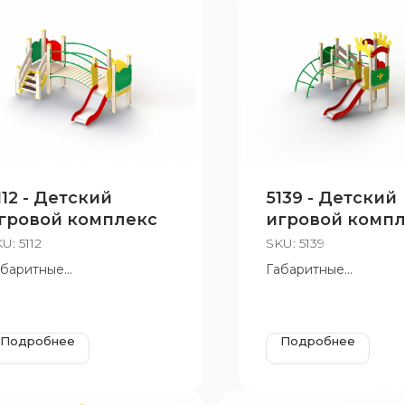
112 - Детский
5139 - Детский
гровой комплекс
игровой комп
KU:
5112
SKU:
5139
абаритные
Габаритные
змеры:3150х2020 мм,
размеры:3245х2910 м
=1600 мм, Н площадок 650
Н=2820 мм, Н площа
м
мм и 650 мм
Подробнее
Подробнее