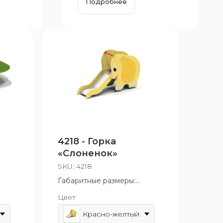
Подробнее
4218 - Горка
«Слоненок»
SKU:
4218
Габаритные размеры:
595x1400 мм
Цвет
 до
Возрастная группа: от 3 до 7
лет
Красно-желтый