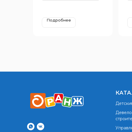
Подробнее
КАТА
Детски
Девело
строит
Управл