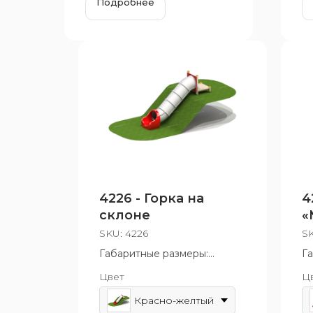
Подробнее
4226 - Горка на
4
склоне
«
SKU:
4226
S
Габаритные размеры:
Г
4340x1000x2840 мм
5
Цвет
Ц
Возрастная группа: от 6 до
Во
12 лет
ле
Красно-желтый