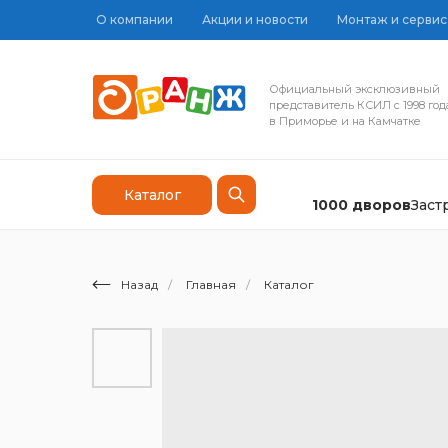
О компании
Акции и новости
Монтаж и сервис
Официальный эксклюзивный
представитель КСИЛ с 1998 год
в Приморье и на Камчатке
Каталог
1000 дворов
Зас
Назад
/
Главная
/
Каталог