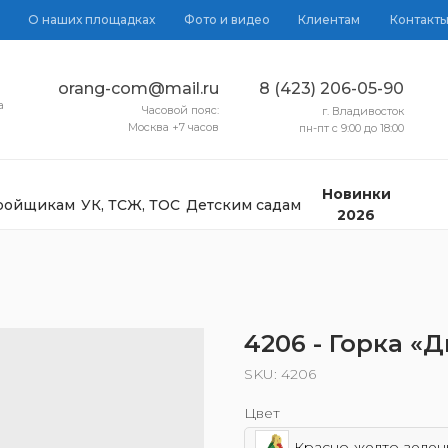
О наших площадках
Фото и видео
Клиентам
Контакт
orang-com@mail.ru
8 (423) 206-05-90
а
Часовой пояс:
г. Владивосток
Москва +7 часов
пн-пт с 9:00 до 18:00
Новинки
тройщикам
УК, ТСЖ, ТОС
Детским садам
2026
4206 - Горка «
SKU:
4206
Цвет
Красно-желто-зелен