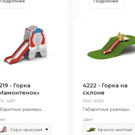
Подробнее
Подробнее
219 - Горка
4222 - Горка на
Мамонтенок»
склоне
KU:
4219
SKU:
4222
абаритные размеры:
Габаритные размеры:
96x1770 мм
3880x1000x2430 мм
вет
Цвет
зрастная группа: от 3 до 7
Возрастная группа: от 5
т
12 лет
Серо-красный
Красно-желтый