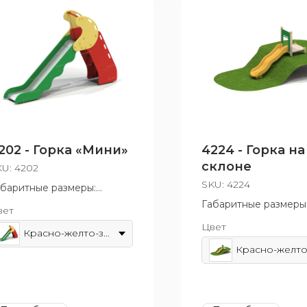
202 - Горка «Мини»
4224 - Горка на
склоне
KU:
4202
SKU:
4224
абаритные размеры:
70x1990 мм
Габаритные размеры
вет
зрастная группа: от 3 до
3290x1000x2430 мм
Цвет
 лет
Возрастная группа: о
Красно-желто-зеленый
10 лет