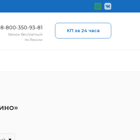
ы
8-800-350-93-81
КП за 24 часа
Звонок бесплатный
по России
Дино»
ый