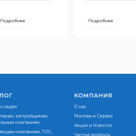
Подробнее
Подробнее
ЛОГ
КОМПАНИЯ
м садам
О нас
перам, застройщикам,
Монтаж и Сервис
ельным компаниям
Акции и Новости
яющим компаниям, ТОС,
Частые вопросы