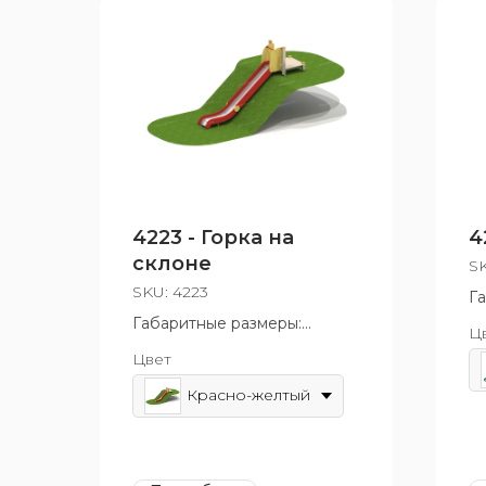
4223 - Горка на
4
склоне
S
SKU:
4223
Г
5
Габаритные размеры:
Ц
Во
4440x1000x2730 мм
Цвет
10
Возрастная группа: от 6 до
12 лет
Красно-желтый