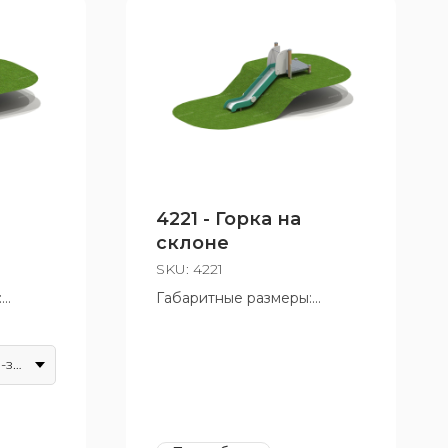
4221 - Горка на
склоне
SKU:
4221
:
Габаритные размеры:
3500x1000x2130 мм
т 3 до
Возрастная группа: от 3 до
10 лет
Красно-желто-зеленый