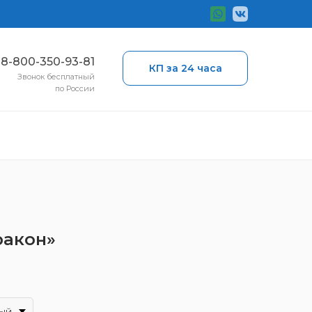
ы
8-800-350-93-81
КП за 24 часа
Звонок бесплатный
по России
ракон»
ый