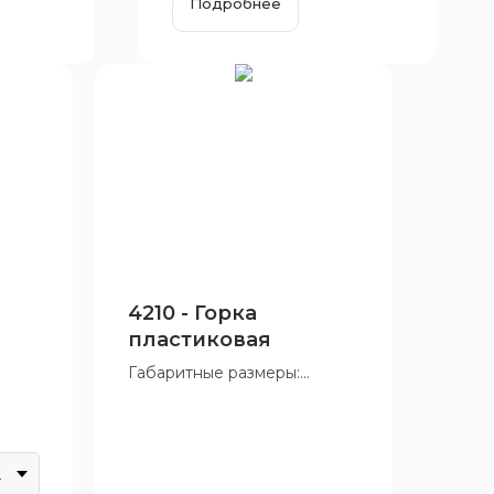
Подробнее
4210 - Горка
пластиковая
Габаритные размеры:
1700x2800 мм
Возрастная группа: от 7 до
12 лет
 до
леный