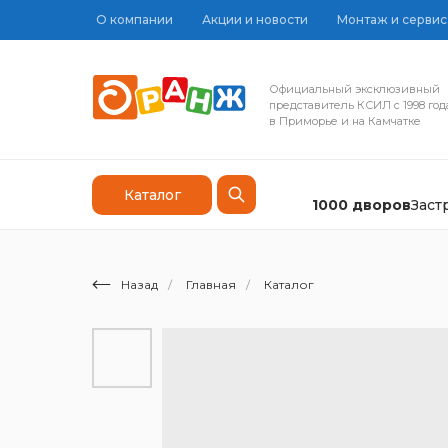
О компании
Акции и новости
Монтаж и сервис
Официальный эксклюзивный
представитель КСИЛ с 1998 год
в Приморье и на Камчатке
Каталог
1000 дворов
Зас
Назад
/
Главная
/
Каталог