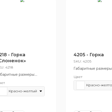
218 - Горка
4205 - Горка
Слоненок»
SKU:
4205
KU:
4218
Габаритные размеры
2520x770x2810 мм
абаритные размеры:
Цвет
Возрастная группа: о
95x1400 мм
вет
12 лет
зрастная группа: от 3 до 7
т
Красно-желтый