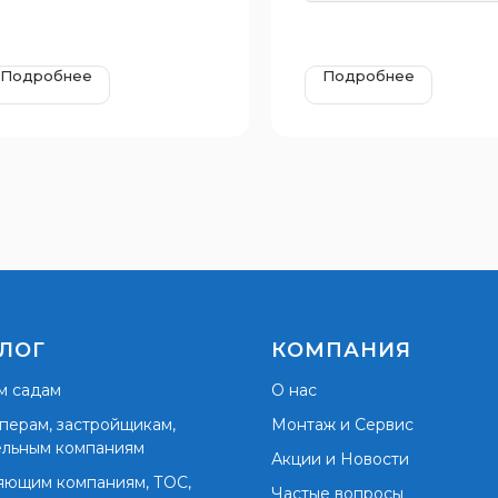
Подробнее
Подробнее
ЛОГ
КОМПАНИЯ
м садам
О нас
перам, застройщикам,
Монтаж и Сервис
ельным компаниям
Акции и Новости
яющим компаниям, ТОС,
Частые вопросы