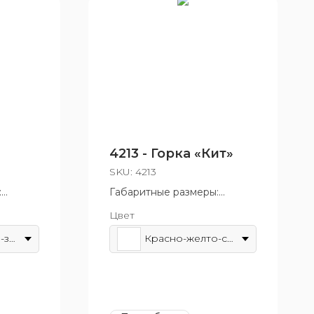
4213 - Горка «Кит»
SKU:
4213
:
Габаритные размеры:
546x1680 мм
Цвет
т 5 до
Возрастная группа: от 3 до 7
лет
Красно-желто-зеленый
Красно-желто-синий