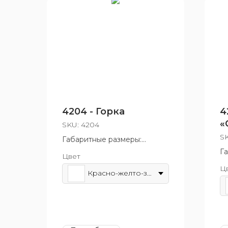
4204 - Горка
4
«
SKU:
4204
S
Габаритные размеры:
720x2620 мм
Г
Цвет
Возрастная группа: от 5 до
5
Ц
12 лет
Во
Красно-желто-зеленый
ле