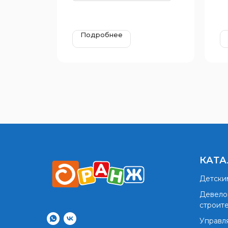
Подробнее
КАТА
Детски
Девело
строит
Управл