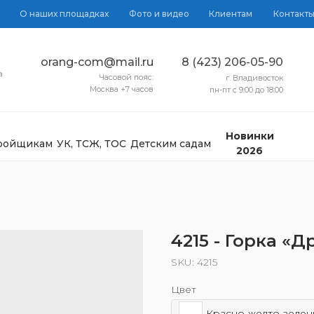
О наших площадках
Фото и видео
Клиентам
Контакт
orang-com@mail.ru
8 (423) 206-05-90
а
Часовой пояс:
г. Владивосток
Москва +7 часов
пн-пт с 9:00 до 18:00
Новинки
тройщикам
УК, ТСЖ, ТОС
Детским садам
2026
4215 - Горка «Д
SKU:
4215
Цвет
Красно-желто-зелен