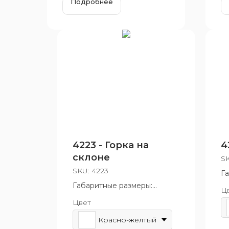
Подробнее
4223 - Горка на
4
склоне
S
SKU:
4223
Г
5
Габаритные размеры:
Ц
Во
4440x1000x2730 мм
Цвет
10
Возрастная группа: от 6 до
12 лет
Красно-желтый