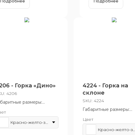
Подробнее
Подробнее
206 - Горка «Дино»
4224 - Горка на
склоне
KU:
4206
SKU:
4224
абаритные размеры:
78x2380 мм
Габаритные размеры:
вет
зрастная группа: от 3 до
3290x1000x2430 мм
Цвет
 лет
Возрастная группа: от 3
Красно-желто-зеленый
10 лет
Красно-желто-зе