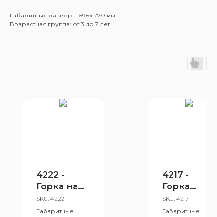
Габаритные размеры: 596x1770 мм
Возрастная группа: от 3 до 7 лет
4222 -
4217 -
Горка на
Горка
склоне
«Рыбка»
SKU:
4222
SKU:
4217
Габаритные
Габаритные