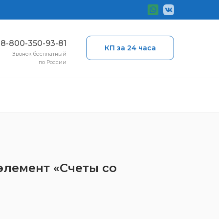
ы
8-800-350-93-81
КП за 24 часа
Звонок бесплатный
по России
 элемент «Счеты со