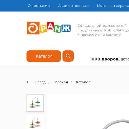
О компании
Акции и новости
Монтаж и сервис
Официальный эксклюзивный
представитель КСИЛ с 1998 год
в Приморье и на Камчатке
Каталог
1000 дворов
Зас
Назад
/
Главная
/
Каталог