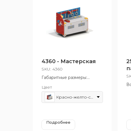
4360 - Мастерская
2
п
SKU:
4360
«
S
Габаритные размеры:
530x875 мм
Во
Цвет
Красно-желто-синий
Подробнее