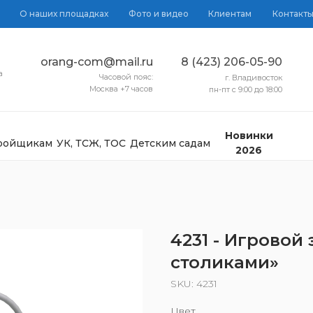
О наших площадках
Фото и видео
Клиентам
Контакт
orang-com@mail.ru
8 (423) 206-05-90
а
Часовой пояс:
г. Владивосток
Москва +7 часов
пн-пт с 9:00 до 18:00
Новинки
тройщикам
УК, ТСЖ, ТОС
Детским садам
2026
4231 - Игровой
столиками»
SKU:
4231
Цвет