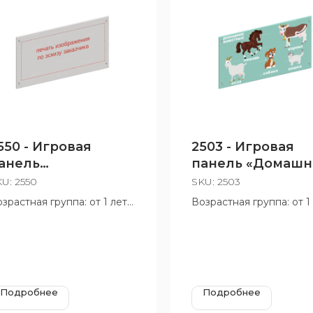
550 - Игровая
2503 - Игровая
анель
панель «Домашн
Универсальная»
животные»
KU:
2550
SKU:
2503
зрастная группа: от 1 лет
Возрастная группа: от 1
Подробнее
Подробнее