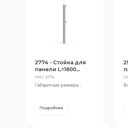
2774 - Стойка для
2
панели L=1800
п
крайняя
SKU:
2774
S
Габаритные размеры:
Во
106x60x1808 мм
Подробнее