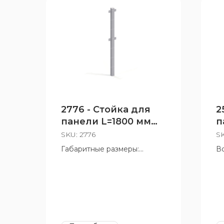
2776 - Стойка для
2
панели L=1800 мм
п
промежуточная
SKU:
2776
S
Габаритные размеры:
Во
152x60x1808 мм