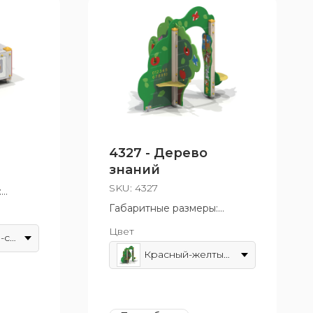
4327 - Дерево
знаний
SKU:
4327
:
Габаритные размеры:
т 3 лет
1815x2000 мм
Цвет
Возрастная группа: от 1 лет
Красно-желто-синий
Красный-желтый-зеленый