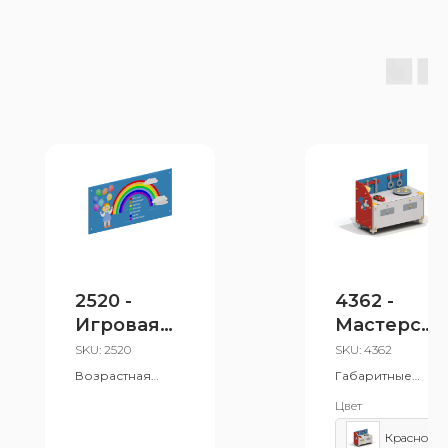
2520 -
4362 -
Игровая
Мастерска
панель
я
SKU:
2520
SKU:
4362
«Цвета»
Возрастная
Габаритные
группа: от 1 лет
размеры:
Цвет
530x875 мм
Возрастная
Красно-желто-си
группа: от 3 лет