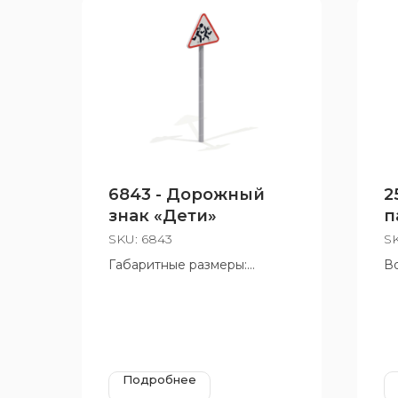
6843 - Дорожный
2
знак «Дети»
п
SKU:
6843
S
Габаритные размеры:
Во
48x1000 мм
Подробнее