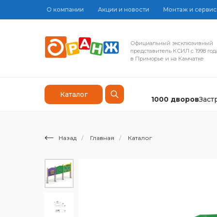
О компании
Акции и новости
Монтаж и сервис
Официальный эксклюзивный
представитель КСИЛ с 1998 год
в Приморье и на Камчатке
Каталог
1000 дворов
Зас
Назад
/
Главная
/
Каталог