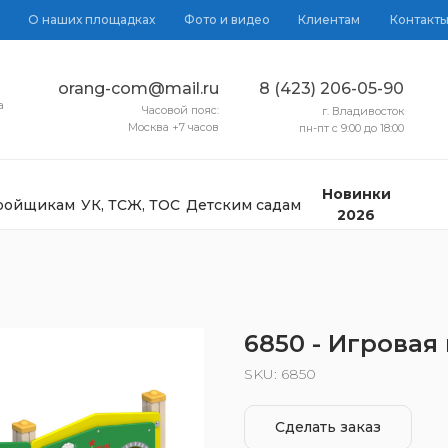
О наших площадках
Фото и видео
Клиентам
Контакт
orang-com@mail.ru
8 (423) 206-05-90
а
Часовой пояс:
г. Владивосток
Москва +7 часов
пн-пт с 9:00 до 18:00
Новинки
тройщикам
УК, ТСЖ, ТОС
Детским садам
2026
6850 - Игровая
SKU:
6850
Сделать заказ