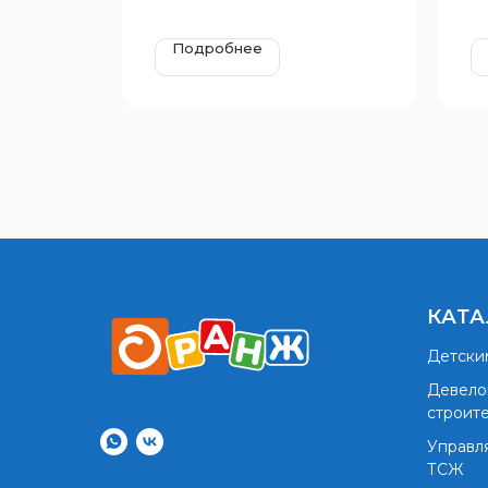
Подробнее
КАТА
Детски
Девело
строит
Управл
ТСЖ