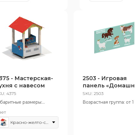
375 - Мастерская-
2503 - Игровая
ухня с навесом
панель «Домашн
животные»
KU:
4375
SKU:
2503
абаритные размеры:
Возрастная группа: от 1
250x1870 мм
вет
зрастная группа: от 3 лет
Красно-желто-синий