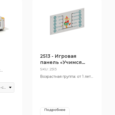
2513 - Игровая
панель «Учимся
считать с Буратино»
SKU:
2513
:
Возрастная группа: от 1 лет
т 3 лет
Красно-желто-синий
Подробнее