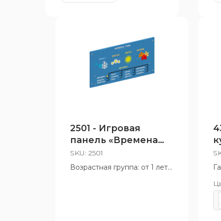
2501 - Игровая
4
панель «Времена
к
года»
SKU:
2501
S
Возрастная группа: от 1 лет
Г
1
Ц
Во