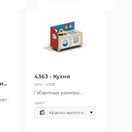
4363 - Кухня
ие
SKU:
4363
Габаритные размеры:
530x875 мм
 лет
Цвет
Возрастная группа: от 3 лет
Красно-желто-синий