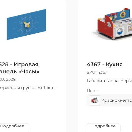
528 - Игровая
4367 - Кухня
анель «Часы»
SKU:
4367
KU:
2528
Габаритные размеры
1045x875 мм
зрастная группа: от 1 лет
Цвет
Возрастная группа: о
Подробнее
Подробнее