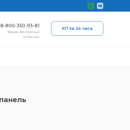
ы
8-800-350-93-81
КП за 24 часа
Звонок бесплатный
по России
 панель