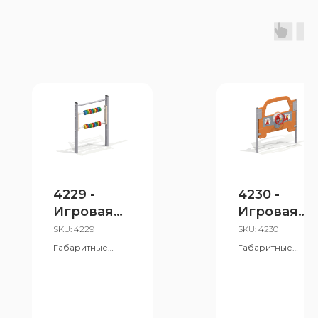
4229 -
4230 -
Игровая
Игровая
панель
панель
SKU:
4229
SKU:
4230
«Счеты»
«Такси»
Габаритные
Габаритные
размеры:
размеры: 155x1170
880x1155 мм
мм
Возрастная
Возрастная
группа: от 1 лет
группа: от 1 лет