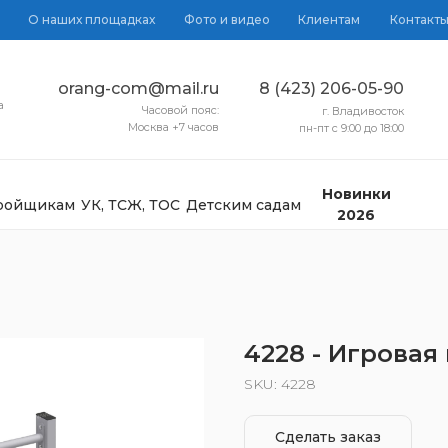
О наших площадках
Фото и видео
Клиентам
Контакт
orang-com@mail.ru
8 (423) 206-05-90
а
Часовой пояс:
г. Владивосток
Москва +7 часов
пн-пт с 9:00 до 18:00
Новинки
тройщикам
УК, ТСЖ, ТОС
Детским садам
2026
4228 - Игровая
SKU:
4228
Сделать заказ