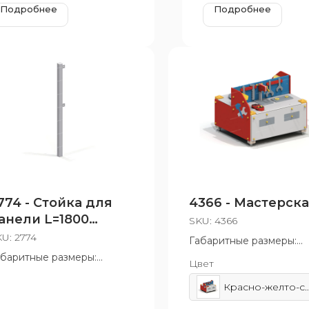
Подробнее
Подробнее
774 - Стойка для
4366 - Мастерск
анели L=1800
SKU:
4366
райняя
KU:
2774
Габаритные размеры:
1045x875 мм
абаритные размеры:
Цвет
06x60x1808 мм
Красно-желто