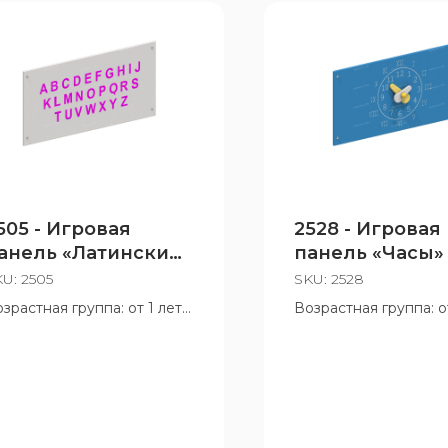
505 - Игровая
2528 - Игровая
анель «Латинский
панель «Часы»
лфавит»
KU:
2505
SKU:
2528
зрастная группа: от 1 лет
Возрастная группа: от