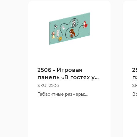
2506 - Игровая
2
панель «В гостях у
п
сказки»
а
SKU:
2506
S
Габаритные размеры:
Во
1240x80x610 мм
Возрастная группа: от 1 лет