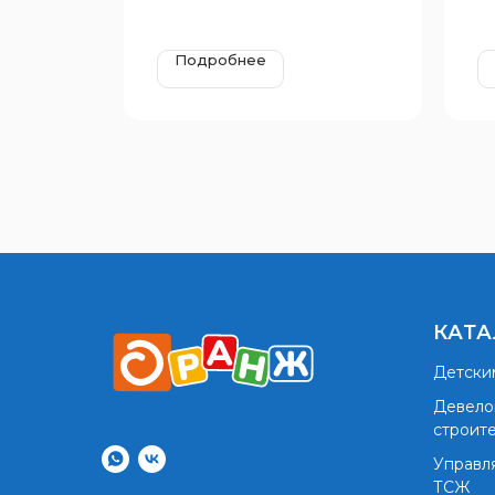
Подробнее
КАТА
Детски
Девело
строит
Управл
ТСЖ