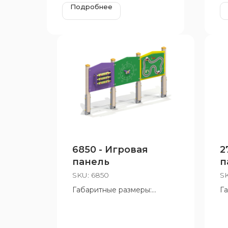
Подробнее
6850 - Игровая
2
панель
п
к
SKU:
6850
S
Габаритные размеры:
Г
815x1540 мм
1