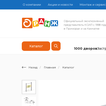
О компании
Акции и новости
Монтаж и сервис
Официальный эксклюзивный
представитель КСИЛ с 1998 год
в Приморье и на Камчатке
Каталог
1000 дворов
Зас
Назад
/
Главная
/
Каталог