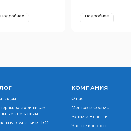
Подробнее
Подробнее
ЛОГ
КОМПАНИЯ
м садам
О нас
перам, застройщикам,
Монтаж и Сервис
ельным компаниям
Акции и Новости
яющим компаниям, ТОС,
Частые вопросы