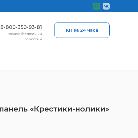
ы
8-800-350-93-81
КП за 24 часа
Звонок бесплатный
по России
 панель «Крестики-нолики»