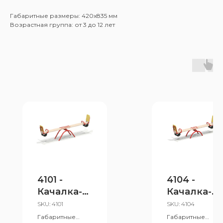
Габаритные размеры: 420x835 мм
Возрастная группа: от 3 до 12 лет
4101 -
4104 -
Качалка-
Качалка-
балансир
балансир
SKU:
4101
SKU:
4104
большая
средняя
Габаритные
Габаритные