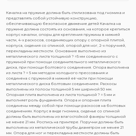
Качалка на пружине должна быть стилизована под гномика и
представлять собой устойчивую конструкцию,
обеспечивающую безопасное движение детей Качалка на
пружине должна состоять из основания, на которое крепиться
корпус качалки, опоры для крепления пружины в нижней
части, 4-х раскосов, соединяющих опору с опорной плитой,
корпуса, сидения со спинкой, опорой для ног, 2-х поручней,
перекладины жесткости. Основание выполнено из
металлического листа толщиной ? =5 мм соединенного с
пружиной при помощи соединительного металлического
диска, при помощи болтового соединения. Опора выполнена
из листа ? = 5 мм методом холодного прессования и
соединена с пружиной в нижней её части при помощи
металлического диска болтовым соединением. Раскосы
выполнены из полосы толщиной 5 мм шириной 50 мм.
Опорная плита выполнена из листа толщиной ? = 5 мм и
выполняет роль фундамента. Опора и опорная плита
соединены между собой при помощи раскосов на болтовых
соединениях. Корпус в виде гномика, сиденье со спинкой
должны быть выполнены из влагостойкой фанеры толщиной
не менее 21 мм. Роспись на принтере. Поручни должны быть
выполнены из металлической трубы диаметром не менее 21
мм. Опора для ног и перекладина жесткости должны быть