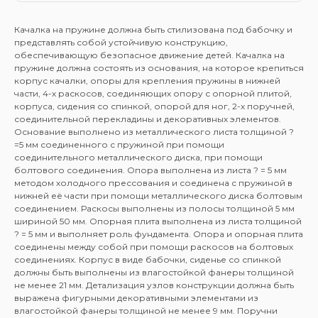
Качалка на пружине должна быть стилизована под бабочку и
представлять собой устойчивую конструкцию,
обеспечивающую безопасное движение детей. Качалка на
пружине должна состоять из основания, на которое крепиться
корпус качалки, опоры для крепления пружины в нижней
части, 4-х раскосов, соединяющих опору с опорной плитой,
корпуса, сидения со спинкой, опорой для ног, 2-х поручней,
соединительной перекладины и декоративных элементов.
Основание выполнено из металлического листа толщиной ?
=5 мм соединенного с пружиной при помощи
соединительного металлического диска, при помощи
болтового соединения. Опора выполнена из листа ? = 5 мм
методом холодного прессования и соединена с пружиной в
нижней её части при помощи металлического диска болтовым
соединением. Раскосы выполнены из полосы толщиной 5 мм
шириной 50 мм. Опорная плита выполнена из листа толщиной
? = 5 мм и выполняет роль фундамента. Опора и опорная плита
соединены между собой при помощи раскосов на болтовых
соединениях. Корпус в виде бабочки, сиденье со спинкой
должны быть выполнены из влагостойкой фанеры толщиной
не менее 21 мм. Детализация узлов конструкции должна быть
выражена фигурными декоративными элементами из
влагостойкой фанеры толщиной не менее 9 мм. Поручни