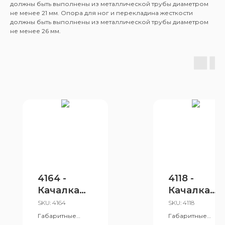
должны быть выполнены из металлической трубы диаметром
не менее 21 мм. Опора для ног и перекладина жесткости
должны быть выполнены из металлической трубы диаметром
не менее 26 мм.
4164 -
4118 -
Качалка
Качалка
на
на
SKU:
4164
SKU:
4118
пружине
пружине
Габаритные
Габаритные
размеры:
размеры: