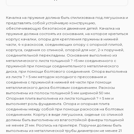
Качалка на пружине должна быть стилизована под лягушонка и
представлять собой устойчивую конструкцию,
обеспечивающую безопасное движение детей. Качалка на
пружине должна состоять из основания, на которое крепиться
корпус качалки, опоры для крепления пружины в нижней
части, 4-х раскосов, соединяющих опору с опорной плитой,
корпуса, сидения со спинкой, опорой для ног, 2-х поручней,
соединительной перекладины. Основание выполнено из
металлического листа толщиной ? =5 мм соединенного с
пружиной при помощи соединительного металлического
диска, при помощи болтового соединения. Опора выполнена
из листа ? = 5 мм методом холодного прессования и
соединена с пружиной в нижней её части при помощи
металлического диска болтовым соединением. Раскосы
выполнены из полосы толщиной 5 мм шириной 50 мм.
Опорная плита выполнена из листа толщиной ? = 5 мм и
выполняет роль фундамента. Опора и опорная плита
соединены между собой при помощи раскосов на болтовых
соединениях. Корпус в виде лягушонка, сиденье со спинкой
должны быть выполнены из влагостойкой фанеры толщиной
не менее 21 мм. Роспись на принтере. Поручни должны быть
выполнены из металлической трубы диаметром не менее 21