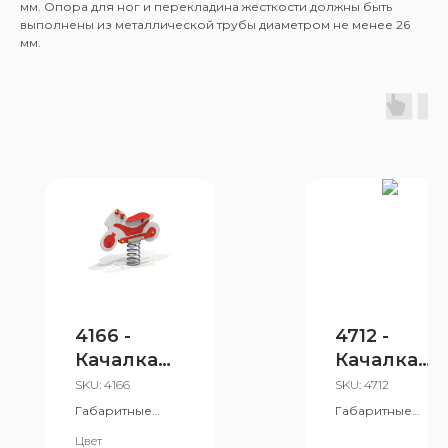
мм. Опора для ног и перекладина жесткости должны быть
выполнены из металлической трубы диаметром не менее 26
мм.
4166 -
4712 -
Качалка
Качалка
на
на
SKU:
4166
SKU:
4712
пружине
пружине
Габаритные
Габаритные
"Байк"
размеры:
«Мотоцик
размеры:
Цвет
250x895 мм
355x950 мм