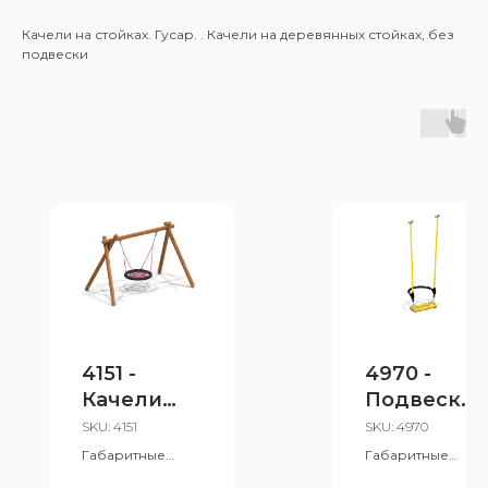
Качели на стойках. Гусар. . Качели на деревянных стойках, без
подвески
4151 -
4970 -
Качели
Подвеска
«Гнездо»
качелей с
SKU:
4151
SKU:
4970
ограничит
Габаритные
Габаритные
размеры:
ельной
размеры: