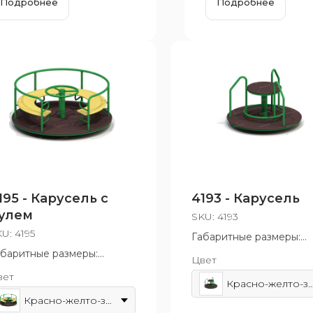
Подробнее
Подробнее
195 - Карусель с
4193 - Карусель
улем
SKU:
4193
KU:
4195
Габаритные размеры:
1280x880 мм
абаритные размеры:
Цвет
Возрастная группа: от 3
640x710 мм
вет
12 лет
зрастная группа: от 3 до
Красно-желто-зе
 лет
Красно-желто-зеленый