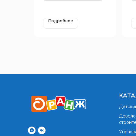
Подробнее
КАТА
Детски
Девело
строит
Управл