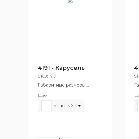
4191 - Карусель
4
SKU:
4191
S
Габаритные размеры:
Г
1640x1640x600 мм
1
Цвет
Ц
Возрастная группа: от 3 до
Во
12 лет
12
Красный