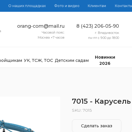
О наших площадках
Фото и видео
Клиентам
Контакт
orang-com@mail.ru
8 (423) 206-05-90
а
Часовой пояс:
г. Владивосток
Москва +7 часов
пн-пт с 9:00 до 18:00
Новинки
тройщикам
УК, ТСЖ, ТОС
Детским садам
2026
7015 - Карусел
SKU:
7015
Сделать заказ