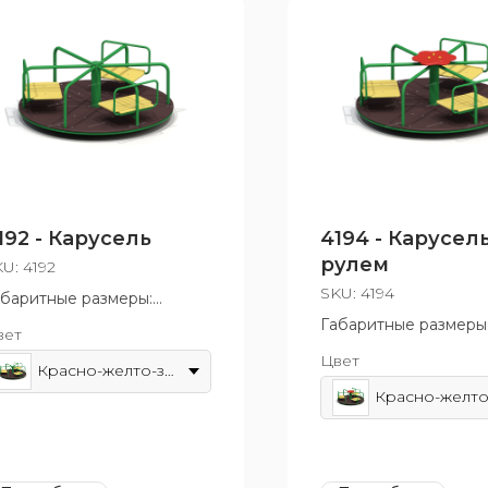
192 - Карусель
4194 - Карусель
рулем
KU:
4192
SKU:
4194
абаритные размеры:
640x600 мм
Габаритные размеры
вет
зрастная группа: от 3 до
1640x1640x660 мм
Цвет
 лет
Возрастная группа: о
Красно-желто-зеленый
12 лет