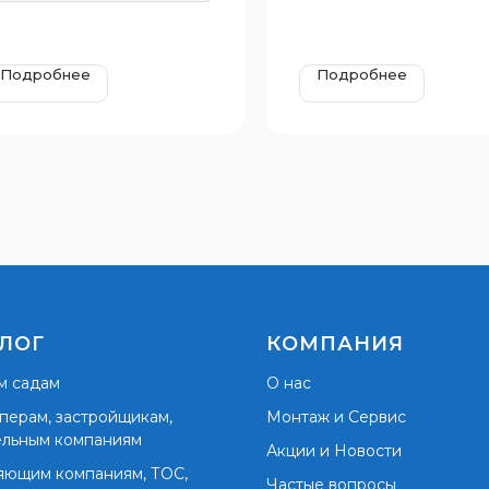
Подробнее
Подробнее
ЛОГ
КОМПАНИЯ
м садам
О нас
перам, застройщикам,
Монтаж и Сервис
ельным компаниям
Акции и Новости
яющим компаниям, ТОС,
Частые вопросы