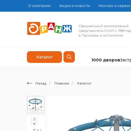
О компании
Акции и новости
Монтаж и сервис
Официальный эксклюзивный
представитель КСИЛ с 1998 год
в Приморье и на Камчатке
Каталог
1000 дворов
Зас
Назад
/
Главная
/
Каталог