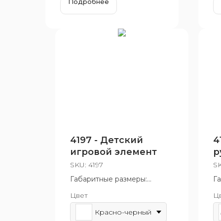
Подробнее
4197 - Детский
4
игровой элемент
р
SKU:
4197
S
Габаритные размеры:
Г
1045x1020x850 мм
1
Цвет
Ц
Возрастная группа: от 3 до 7
Во
лет
12
Красно-черный