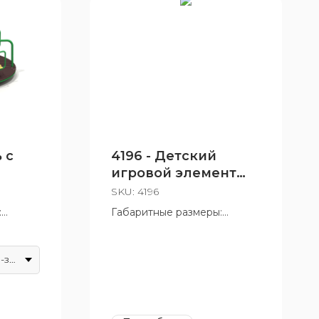
 с
4196 - Детский
игровой элемент
«Колосок»
SKU:
4196
:
Габаритные размеры:
440x445x1830 мм
т 3 до
Возрастная группа: от 6 до
12 лет
Красно-желто-зеленый