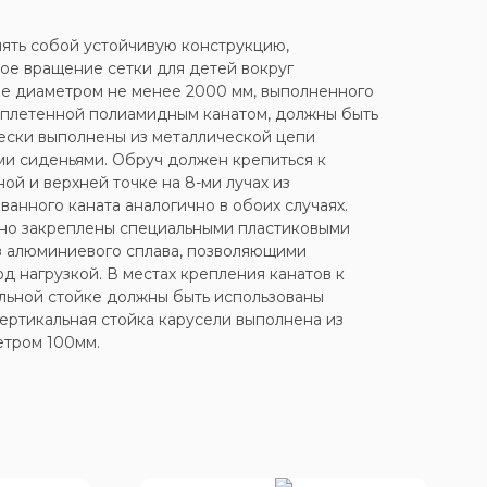
ять собой устойчивую конструкцию,
е вращение сетки для детей вокруг
че диаметром не менее 2000 мм, выполненного
 оплетенной полиамидным канатом, должны быть
ески выполнены из металлической цепи
и сиденьями. Обруч должен крепиться к
ой и верхней точке на 8-ми лучах из
анного каната аналогично в обоих случаях.
но закреплены специальными пластиковыми
з алюминиевого сплава, позволяющими
д нагрузкой. В местах крепления канатов к
льной стойке должны быть использованы
ертикальная стойка карусели выполнена из
етром 100мм.