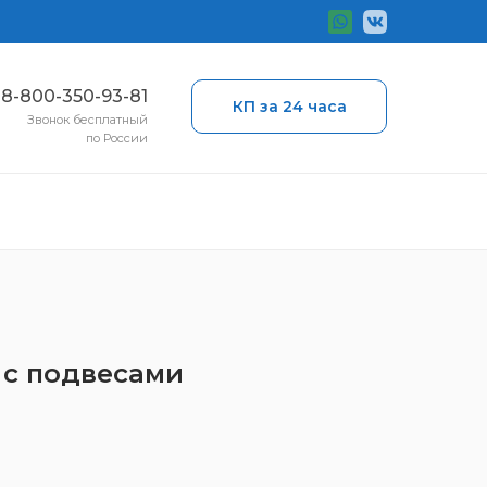
ы
8-800-350-93-81
КП за 24 часа
Звонок бесплатный
по России
ь с подвесами