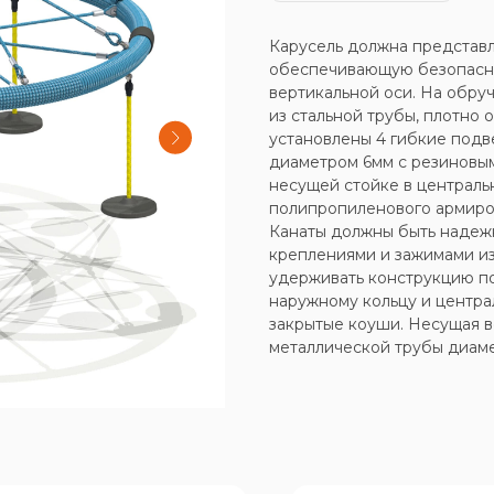
Карусель должна представл
обеспечивающую безопасно
вертикальной оси. На обру
из стальной трубы, плотно
установлены 4 гибкие подв
диаметром 6мм с резиновым
несущей стойке в центральн
полипропиленового армиров
Канаты должны быть надеж
креплениями и зажимами и
удерживать конструкцию по
наружному кольцу и центра
закрытые коуши. Несущая в
металлической трубы диам