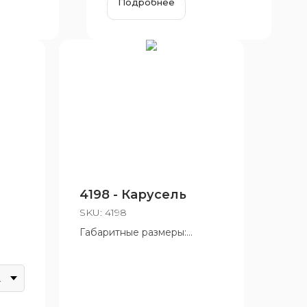
Подробнее
4198 - Карусель
SKU:
4198
Габаритные размеры:
1253x1253x725 мм
 до
Возрастная группа: от 3 до
12 лет
леный