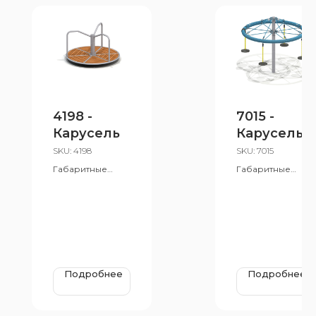
4198 -
7015 -
Карусель
Карусель
с
SKU:
4198
SKU:
7015
подвесам
Габаритные
Габаритные
размеры:
и
размеры:
1253x1253x725 мм
2200x2200x1700
Возрастная
мм
группа: от 3 до 12
Возрастная
лет
группа: от 6 до 12
лет
Подробнее
Подробнее