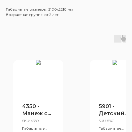
Габаритные размеры: 2100x2210 мм
Возрастная группа: от 2 лет
4350 -
5901 -
Манеж с
Детский
одним
игровой
SKU:
4350
SKU:
5901
входом
комплекс
Габаритные
Габаритные