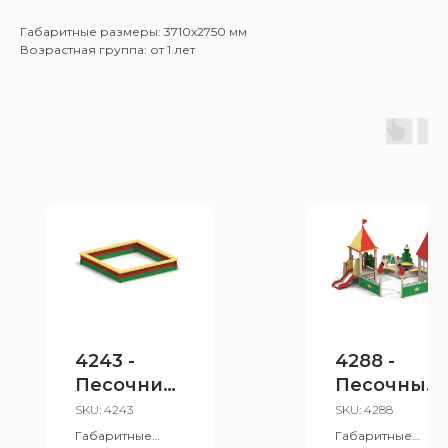
Габаритные размеры: 3710x2750 мм
Возрастная группа: от 1 лет
4243 -
4288 -
Песочниц
Песочный
а
дворик с
SKU:
4243
SKU:
4288
горкой
Габаритные
Габаритные