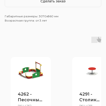
Сделать заказ
Габаритные размеры: 3070x860 мм
Возрастная группа: от 3 лет
4262 -
4291 -
Песочный
Столик
дворик
для
SKU:
4262
SKU:
4291