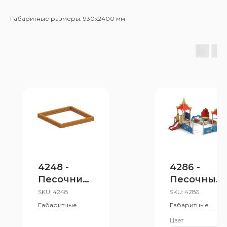
Габаритные размеры: 930x2400 мм
4248 -
4286 -
Песочниц
Песочный
а
дворик с
SKU:
4248
SKU:
4286
горкой
Габаритные
Габаритные
размеры:
"Коралл"
размеры:
Цвет
2050x2050x200
4100x3050 мм