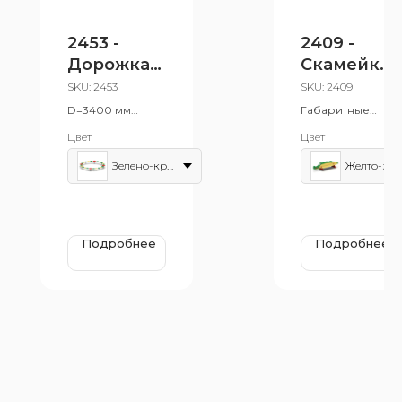
2453 -
2409 -
Дорожка
Скамейка
"Большой
детская
SKU:
2453
SKU:
2409
круг"
"Крокодил
D=3400 мм
Габаритные
H=350 мм
"
размеры:2455х67
Цвет
Цвет
3 мм, Н=700 мм,
Н сидения=305
Зелено-красный
Жел
мм
Возрастная
группа: от 1 до 7
лет
Подробнее
Подробнее