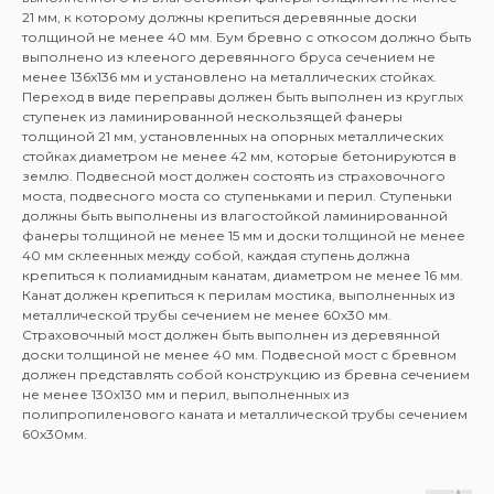
21 мм, к которому должны крепиться деревянные доски
толщиной не менее 40 мм. Бум бревно с откосом должно быть
выполнено из клееного деревянного бруса сечением не
менее 136х136 мм и установлено на металлических стойках.
Переход в виде переправы должен быть выполнен из круглых
ступенек из ламинированной нескользящей фанеры
толщиной 21 мм, установленных на опорных металлических
стойках диаметром не менее 42 мм, которые бетонируются в
землю. Подвесной мост должен состоять из страховочного
моста, подвесного моста со ступеньками и перил. Ступеньки
должны быть выполнены из влагостойкой ламинированной
фанеры толщиной не менее 15 мм и доски толщиной не менее
40 мм склеенных между собой, каждая ступень должна
крепиться к полиамидным канатам, диаметром не менее 16 мм.
Канат должен крепиться к перилам мостика, выполненных из
металлической трубы сечением не менее 60х30 мм.
Страховочный мост должен быть выполнен из деревянной
доски толщиной не менее 40 мм. Подвесной мост с бревном
должен представлять собой конструкцию из бревна сечением
не менее 130х130 мм и перил, выполненных из
полипропиленового каната и металлической трубы сечением
60х30мм.