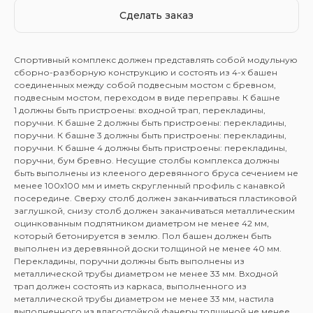
Сделать заказ
Спортивный комплекс должен представлять собой модульную
сборно-разборную конструкцию и состоять из 4-х башен
соединенных между собой подвесным мостом с бревном,
подвесным мостом, переходом в виде переправы. К башне
1 должны быть пристроены: входной трап, перекладины,
поручни. К башне 2 должны быть пристроены: перекладины,
поручни. К башне 3 должны быть пристроены: перекладины,
поручни. К башне 4 должны быть пристроены: перекладины,
поручни, бум бревно. Несущие столбы комплекса должны
быть выполнены из клееного деревянного бруса сечением не
менее 100х100 мм и иметь скругленный профиль с канавкой
посередине. Сверху столб должен заканчиваться пластиковой
заглушкой, снизу столб должен заканчиваться металлическим
оцинкованным подпятником диаметром не менее 42 мм,
который бетонируется в землю. Пол башен должен быть
выполнен из деревянной доски толщиной не менее 40 мм.
Перекладины, поручни должны быть выполнены из
металлической трубы диаметром не менее 33 мм. Входной
трап должен состоять из каркаса, выполненного из
металлической трубы диаметром не менее 33 мм, настила
выполненного из влагостойкой фанеры толщиной не менее