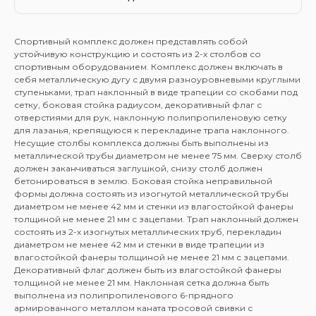
Спортивный комплекс должен представлять собой
устойчивую конструкцию и состоять из 2-х столбов со
спортивным оборудованием. Комплекс должен включать в
себя металлическую дугу с двумя разноуровневыми круглыми
ступеньками, трап наклонный в виде трапеции со скобами под
сетку, боковая стойка радиусом, декоративный флаг с
отверстиями для рук, наклонную полипропиленовую сетку
для лазанья, крепящуюся к перекладине трапа наклонного.
Несущие столбы комплекса должны быть выполнены из
металлической трубы диаметром не менее 75 мм. Сверху столб
должен заканчиваться заглушкой, снизу столб должен
бетонироваться в землю. Боковая стойка неправильной
формы должна состоять из изогнутой металлической трубы
диаметром не менее 42 мм и стенки из влагостойкой фанеры
толщиной не менее 21 мм с зацепами. Трап наклонный должен
состоять из 2-х изогнутых металлических труб, перекладин
диаметром не менее 42 мм и стенки в виде трапеции из
влагостойкой фанеры толщиной не менее 21 мм с зацепами.
Декоративный флаг должен быть из влагостойкой фанеры
толщиной не менее 21 мм. Наклонная сетка должна быть
выполнена из полипропиленового 6-прядного
армированного металлом каната тросовой свивки с