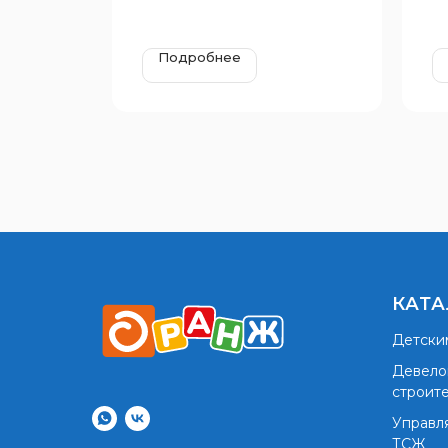
Подробнее
КАТА
Детски
Девело
строит
Управл
ТСЖ