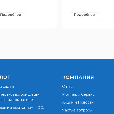
Подробнее
Подробнее
ЛОГ
КОМПАНИЯ
м садам
О нас
перам, застройщикам,
Монтаж и Сервис
ельным компаниям
Акции и Новости
яющим компаниям, ТОС,
Частые вопросы