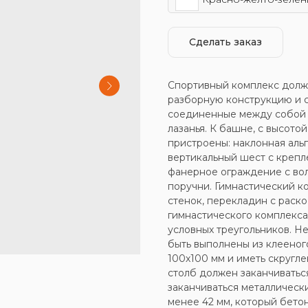
Сделать заказ
Спортивный комплекс долж
разборную конструкцию и с
соединенные между собой 
лазанья. К башне, с высото
пристроены: наклонная альп
вертикальный шест с крепле
фанерное ограждение с во
поручни. Гимнастический к
стенок, перекладин с раск
гимнастического комплекса
условных треугольников. 
быть выполнены из клееног
100х100 мм и иметь скругл
столб должен заканчиватьс
заканчиваться металличес
менее 42 мм, который бето