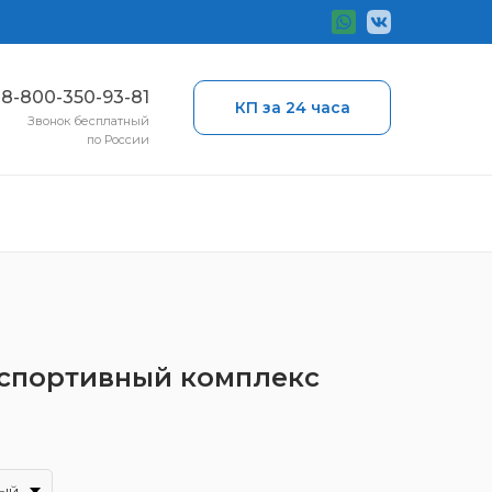
ы
8-800-350-93-81
КП за 24 часа
Звонок бесплатный
по России
 спортивный комплекс
ый