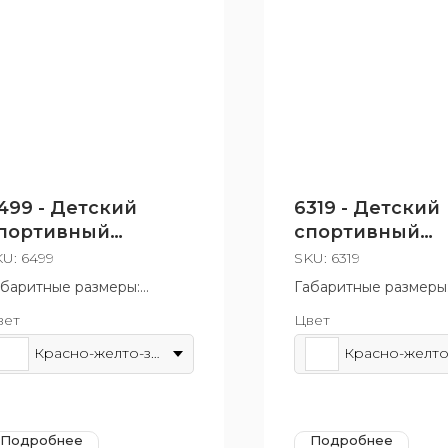
499 - Детский
6319 - Детский
портивный
спортивный
омплекс "Атлант"
комплекс «Мо
KU:
6499
SKU:
6319
с переправой»
абаритные размеры:
Габаритные размеры
150x2960 мм
1012x1585 мм
вет
Цвет
зрастная группа: от 6 до
Возрастная группа: о
 лет
10 лет
Красно-желто-зеленый
Подробнее
Подробнее