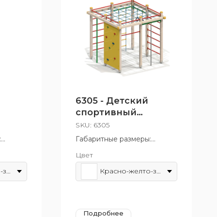
6305 - Детский
спортивный
стики
комплекс
SKU:
6305
:
Габаритные размеры:
2660x2480 мм
Цвет
т 5 до
Возрастная группа: от 6 до
12 лет
Красно-желто-зеленый
Красно-желто-зеленый
Подробнее