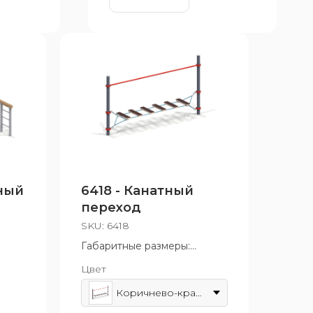
ный
6418 - Канатный
переход
SKU:
6418
Габаритные размеры:
3290x550x1800 мм
Цвет
2 лет
Возрастная группа: от 5 до
10 лет
Коричнево-красный