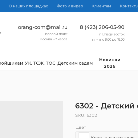
О наших площадках
Фото и видео
Клиентам
Контакт
orang-com@mail.ru
8 (423) 206-05-90
а
Часовой пояс:
г. Владивосток
Москва +7 часов
пн-пт с 9:00 до 18:00
Новинки
тройщикам
УК, ТСЖ, ТОС
Детским садам
2026
6302 - Детский
SKU:
6302
Цвет
Красно-желто-зелен