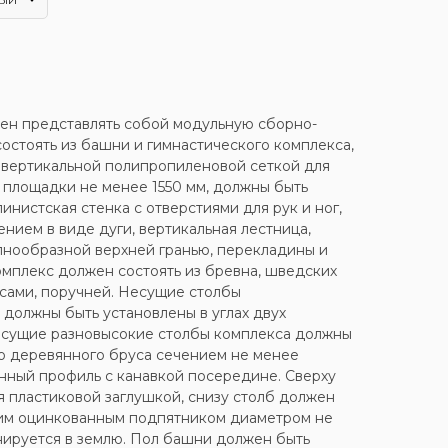
ен представлять собой модульную сборно-
остоять из башни и гимнастического комплекса,
вертикальной полипропиленовой сеткой для
й площадки не менее 1550 мм, должны быть
инистская стенка с отверстиями для рук и ног,
нием в виде дуги, вертикальная лестница,
лнообразной верхней гранью, перекладины и
омплекс должен состоять из бревна, шведских
осами, поручней. Несущие столбы
 должны быть установлены в углах двух
Несущие разновысокие столбы комплекса должны
о деревянного бруса сечением не менее
енный профиль с канавкой посередине. Сверху
я пластиковой заглушкой, снизу столб должен
ким оцинкованным подпятником диаметром не
нируется в землю. Пол башни должен быть