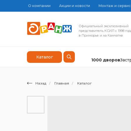
О компании
Акции и новости
Монтаж и сервис
Официальный эксклюзивный
представитель КСИЛ с 1998 год
в Приморье и на Камчатке
Каталог
1000 дворов
Зас
Назад
/
Главная
/
Каталог