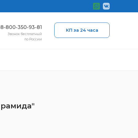
ы
8-800-350-93-81
КП за 24 часа
Звонок бесплатный
по России
Пирамида"