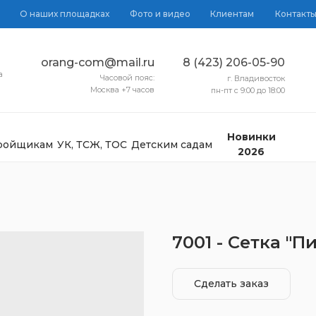
О наших площадках
Фото и видео
Клиентам
Контакт
orang-com@mail.ru
8 (423) 206-05-90
а
Часовой пояс:
г. Владивосток
Москва +7 часов
пн-пт с 9:00 до 18:00
Новинки
тройщикам
УК, ТСЖ, ТОС
Детским садам
2026
7001 - Сетка "
Сделать заказ