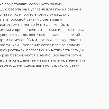
на представлять собой устойчивую
щую безопасные условия для игры на свежем
тоять из полипропиленового 6-прядного
ната тросовой свивки с резиновым
диаметром не менее 16 мм должен быть
имами и креплениями из алюминиевого сплава.
укции сетки должен являться металлический
ром не менее 90 мм, который сверху должен
 заглушкой. Крепление сетки к земле должно
рех растяжек, позволяющих натягивать сетку и
торые бетонируются в землю. Все части сетки
еплены специальными зажимами и креплениями
позволяющими удерживать конструкцию сетки