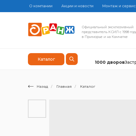
О компании
Акции и новости
Монтаж и сервис
Официальный эксклюзивный
представитель КСИЛ с 1998 год
в Приморье и на Камчатке
Каталог
1000 дворов
Зас
Назад
/
Главная
/
Каталог