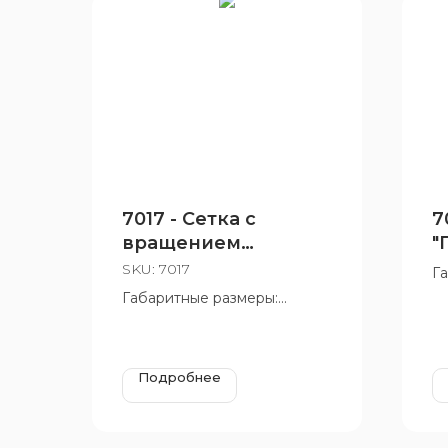
7017 - Сетка с
7
вращением
"
«Усечённая
SKU:
7017
Г
пирамида»
4
Габаритные размеры:
Во
2000x1700 мм
12
Возрастная группа: от 6 до
12 лет
Подробнее