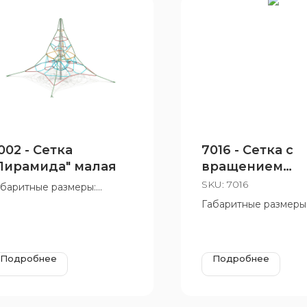
002 - Сетка
7016 - Сетка с
Пирамида" малая
вращением
«Пирамида»
SKU:
7016
абаритные размеры:
900x2800 мм
Габаритные размеры
зрастная группа: от 5 до
1600x2620 мм
 лет
Возрастная группа: о
12 лет
Подробнее
Подробнее