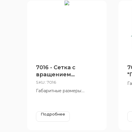
7016 - Сетка с
7
вращением
"
«Пирамида»
SKU:
7016
Г
6
Габаритные размеры:
Во
1600x2620 мм
12
Возрастная группа: от 6 до
12 лет
Подробнее