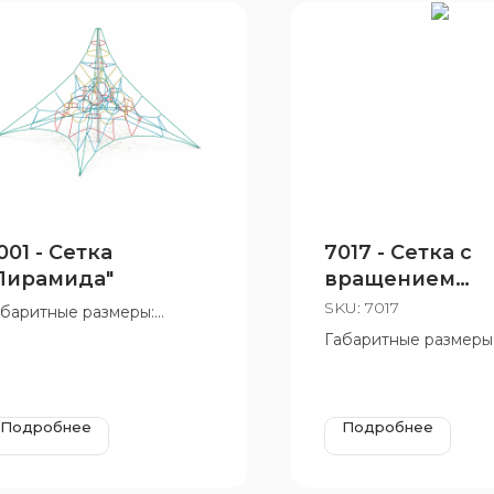
001 - Сетка
7017 - Сетка с
Пирамида"
вращением
«Усечённая
SKU:
7017
абаритные размеры:
пирамида»
900x3750 мм
Габаритные размеры
зрастная группа: от 5 до
2000x1700 мм
 лет
Возрастная группа: о
12 лет
Подробнее
Подробнее