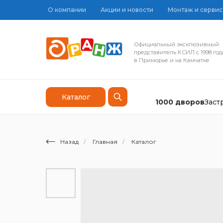
О компании
Акции и новости
Монтаж и сервис
Официальный эксклюзивный
представитель КСИЛ с 1998 год
в Приморье и на Камчатке
Каталог
1000 дворов
Зас
Назад
/
Главная
/
Каталог