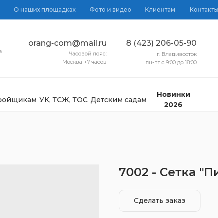
О наших площадках
Фото и видео
Клиентам
Контакт
orang-com@mail.ru
8 (423) 206-05-90
а
Часовой пояс:
г. Владивосток
Москва +7 часов
пн-пт с 9:00 до 18:00
Новинки
тройщикам
УК, ТСЖ, ТОС
Детским садам
2026
7002 - Сетка "
Сделать заказ