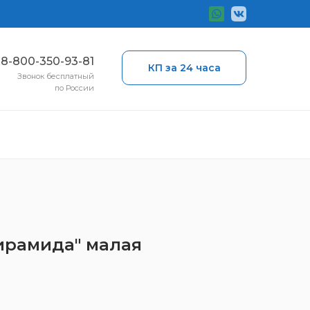
ы
8-800-350-93-81
КП за 24 часа
Звонок бесплатный
по России
Пирамида" малая