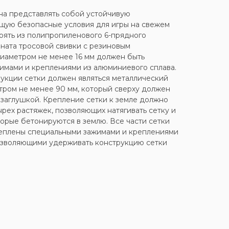
на представлять собой устойчивую
щую безопасные условия для игры на свежем
тоять из полипропиленового 6-прядного
ната тросовой свивки с резиновым
диаметром не менее 16 мм должен быть
имами и креплениями из алюминиевого сплава.
укции сетки должен являться металлический
ром не менее 90 мм, который сверху должен
 заглушкой. Крепление сетки к земле должно
рех растяжек, позволяющих натягивать сетку и
торые бетонируются в землю. Все части сетки
еплены специальными зажимами и креплениями
позволяющими удерживать конструкцию сетки