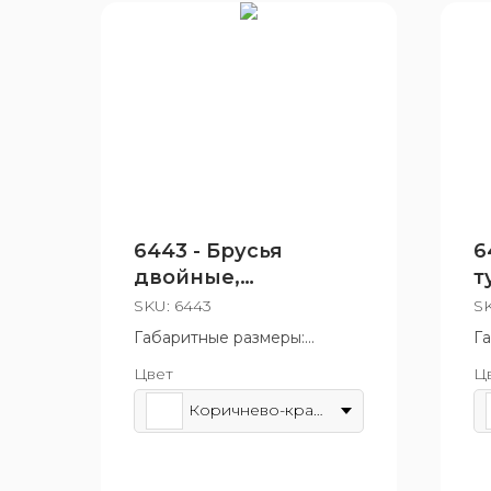
6443 - Брусья
6
двойные,
т
разноуровневые
"
SKU:
6443
S
Габаритные размеры:
Г
740x1530 мм
1
Цвет
Ц
Возрастная группа: от 14 лет
Во
Коричнево-красный