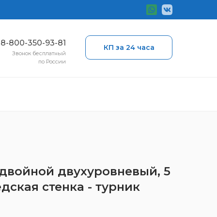
ы
8-800-350-93-81
КП за 24 часа
Звонок бесплатный
по России
 двойной двухуровневый, 5
дская стенка - турник