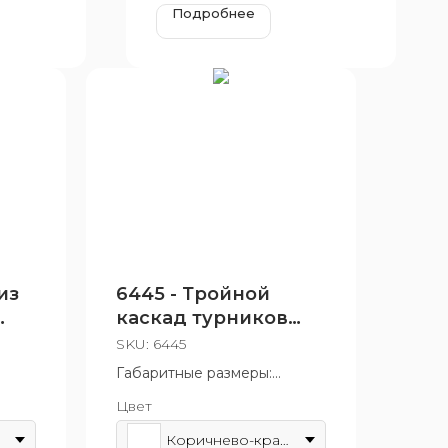
Подробнее
из
6445 - Тройной
каскад турников
для отжимания и
SKU:
6445
подтягивания
Габаритные размеры:
140x1530 мм
Цвет
4 лет
Возрастная группа: от 14 лет
Коричнево-красный