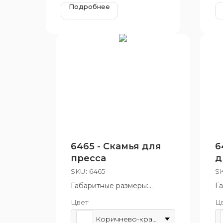
Подробнее
6465 - Скамья для
6
пресса
д
п
SKU:
6465
S
с
Габаритные размеры:
Г
970x1320 мм
31
Цвет
Ц
Во
Коричнево-красный