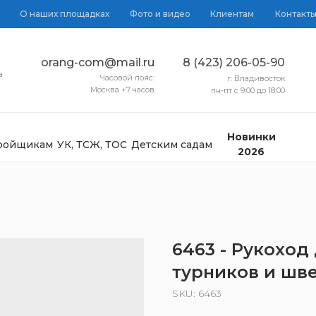
О наших площадках
Фото и видео
Клиентам
Контакт
orang-com@mail.ru
8 (423) 206-05-90
а
Часовой пояс:
г. Владивосток
Москва +7 часов
пн-пт с 9:00 до 18:00
Новинки
тройщикам
УК, ТСЖ, ТОС
Детским садам
2026
6463 - Рукоход
турников и шве
SKU:
6463