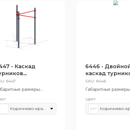
447 - Каскад
6446 - Двойно
урников
каскад турник
Треугольник"
для отжимани
KU:
6447
SKU:
6446
абаритные размеры:
Габаритные размеры
40x630 мм
140x630 мм
вет
Цвет
зрастная группа: от 14 лет
Возрастная группа: о
Коричнево-красный