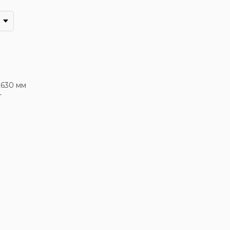
2630 мм
т