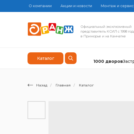
О компании
Акции и новости
Монтаж и сервис
Официальный эксклюзивный
представитель КСИЛ с 1998 год
в Приморье и на Камчатке
Каталог
1000 дворов
Зас
Назад
/
Главная
/
Каталог