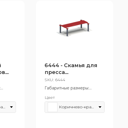
й
6444 - Скамья для
ов
пресса
я
горизонтальная
SKU:
6444
:
Габаритные размеры:
980x630 мм
Цвет
т 14 лет
Возрастная группа: от 14 лет
Коричнево-красный
Коричнево-красный