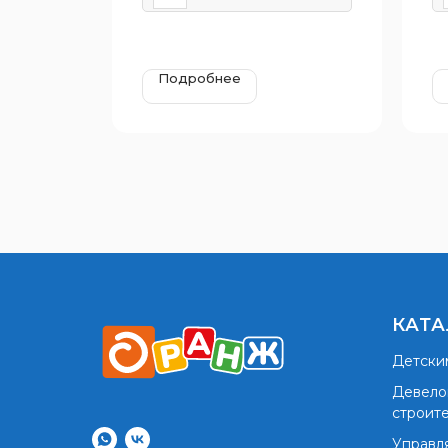
Подробнее
КАТА
Детски
Девело
строит
Управл