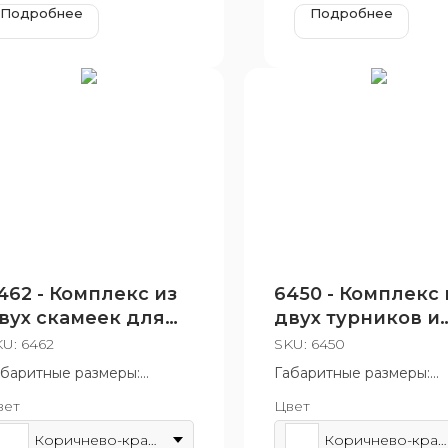
Подробнее
Подробнее
462 - Комплекс из
6450 - Комплекс 
вух скамеек для
двух турников и
ресса и шведской
скамьи
KU:
6462
SKU:
6450
тенки
абаритные размеры:
Габаритные размеры:
50x2630 мм
3650x1865x2230 мм
вет
Цвет
зрастная группа: от 14 лет
Возрастная группа: от 1
Коричнево-красный
Коричнево-красный