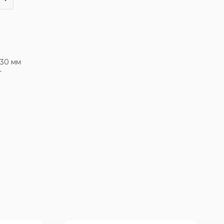
630 мм
т