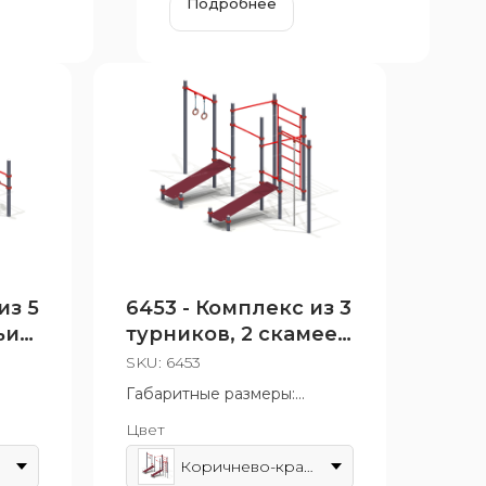
Подробнее
из 5
6453 - Комплекс из 3
ьи
турников, 2 скамеек
для пресса, стенки,
SKU:
6453
каната и колец
Габаритные размеры:
3160x2630 мм
Цвет
4 лет
Возрастная группа: от 14 лет
Коричнево-красный