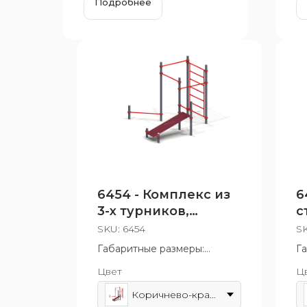
Подробнее
6454 - Комплекс из
6
3-х турников,
с
стенки, скамьи для
SKU:
6454
S
пресса и турника
Габаритные размеры:
Г
3160x2630 мм
1
Цвет
Ц
Возрастная группа: от 14 лет
Во
Коричнево-красный