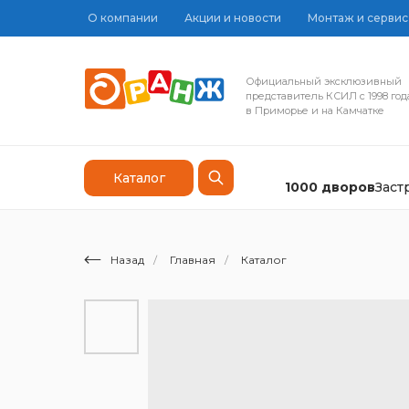
О компании
Акции и новости
Монтаж и сервис
Официальный эксклюзивный
представитель КСИЛ с 1998 год
в Приморье и на Камчатке
Каталог
1000 дворов
Зас
Назад
/
Главная
/
Каталог