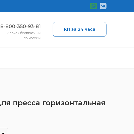
ы
8-800-350-93-81
КП за 24 часа
Звонок бесплатный
по России
для пресса горизонтальная