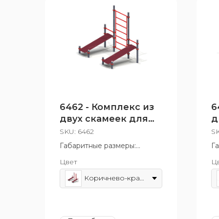
6462 - Комплекс из
6
двух скамеек для
д
пресса и шведской
д
SKU:
6462
S
стенки
Габаритные размеры:
Г
3150x2630 мм
14
Цвет
Ц
Возрастная группа: от 14 лет
Во
Коричнево-красный