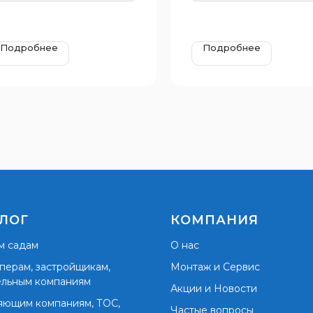
Подробнее
Подробнее
ЛОГ
КОМПАНИЯ
м садам
О нас
перам, застройщикам,
Монтаж и Сервис
ельным компаниям
Акции и Новости
яющим компаниям, ТОС,
Частые вопросы