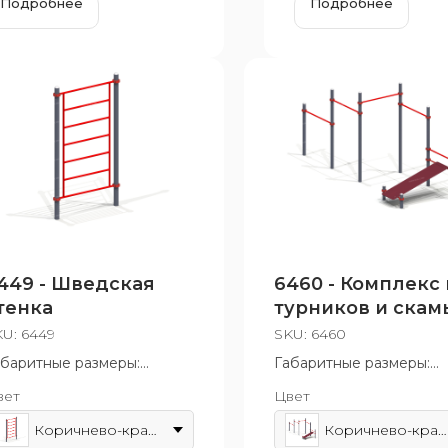
Подробнее
Подробнее
449 - Шведская
6460 - Комплекс 
тенка
турников и скам
для пресса
KU:
6449
SKU:
6460
абаритные размеры:
Габаритные размеры:
40x2630 мм
1870x2630 мм
вет
Цвет
зрастная группа: от 14 лет
Возрастная группа: от 1
Коричнево-красный
Коричнево-красный