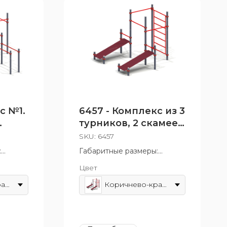
с №1.
6457 - Комплекс из 3
турников, 2 скамеек
для пресса и
SKU:
6457
шведской стенки
:
Габаритные размеры:
3150x2630 мм
Цвет
т 14 лет
Возрастная группа: от 14 лет
Коричнево-красный
Коричнево-красный