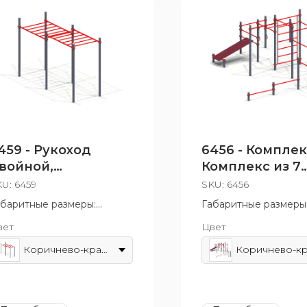
459 - Рукоход
6456 - Комплек
войной,
Комплекс из 7
вухуровневый
турников,
KU:
6459
SKU:
6456
абаритные размеры:
Габаритные размеры
75x2630 мм
6090x2630 мм
вет
Цвет
зрастная группа: от 14 лет
Возрастная группа: о
Коричнево-красный