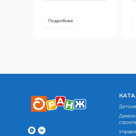
Подробнее
КАТА
Детски
Девело
строит
Управл