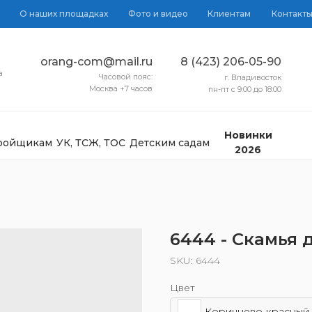
О наших площадках
Фото и видео
Клиентам
Контакт
orang-com@mail.ru
8 (423) 206-05-90
а
Часовой пояс:
г. Владивосток
Москва +7 часов
пн-пт с 9:00 до 18:00
Новинки
тройщикам
УК, ТСЖ, ТОС
Детским садам
2026
6444 - Скамья 
SKU:
6444
Цвет
Коричнево-красный