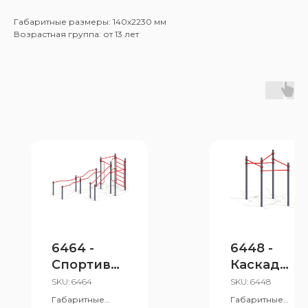
Габаритные размеры: 140x2230 мм
Возрастная группа: от 13 лет
6464 -
6448 -
Спортивн
Каскад
ый
турников
SKU:
6464
SKU:
6448
комплекс
"Двойной
Габаритные
Габаритные