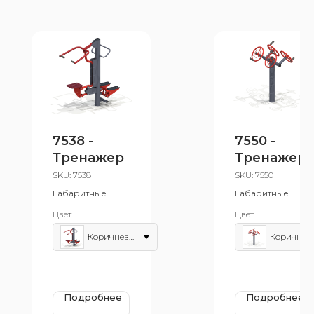
7538 -
7550 -
Тренажер
Тренажер
SKU:
7538
SKU:
7550
Габаритные
Габаритные
размеры:
размеры:
Цвет
Цвет
700x1770 мм
1000x1420 мм
Возрастная
Возрастная
Коричнево-красный
Коричнево
группа: от 14 лет
группа: от 14 лет
Подробнее
Подробнее