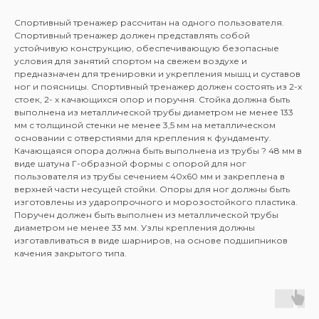
Спортивный тренажер рассчитан на одного пользователя.
Спортивный тренажер должен представлять собой
устойчивую конструкцию, обеспечивающую безопасные
условия для занятий спортом на свежем воздухе и
предназначен для тренировки и укрепления мышц и суставов
ног и поясницы. Спортивный тренажер должен состоять из 2-х
стоек, 2- х качающихся опор и поручня. Стойка должна быть
выполнена из металлической трубы диаметром не менее 133
мм с толщиной стенки не менее 3,5 мм на металлическом
основании с отверстиями для крепления к фундаменту.
Качающаяся опора должна быть выполнена из трубы ? 48 мм в
виде шатуна Г-образной формы с опорой для ног
пользователя из трубы сечением 40х60 мм и закреплена в
верхней части несущей стойки. Опоры для ног должны быть
изготовлены из ударопрочного и морозостойкого пластика.
Поручен должен быть выполнен из металлической трубы
диаметром не менее 33 мм. Узлы крепления должны
изготавливаться в виде шарниров, на основе подшипников
качения закрытого типа.