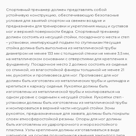
Спортивный тренажер должен представлять собой
устойчивую конструкцию, обеспечивающую безопасные
условия для занятий спортом на свежем воздухе и
предназначен для тренировки и укрепления мышц и суставов
ног и верхней поверхности бедра. Спортивный тренажер
должен состоять из несущей стойки, посадочного места и степ
– установки, имитирующей подъем по ступенькам Несущая
стойка должна быть выполнена из металлической трубы
диаметром не менее 133 мм с толщиной стенки не менее 3,5 мм,
на металлическом основании с отверстиями для крепления к
фундаменту. Посадочное место 2 должно состоять из сиденья
со спинкой, из влагостойкой фанеры толщиной не менее 21
мм, рукояток и противовеса для ног. Противовес для ног
должен быть изготовлен из металлических трубы и цилиндра и
крепиться к каркасу сиденья. Рукоятки должны быть
изготовлены из металлической трубы и монтироваться на
одном уровне с сиденьем к несущей стойке. Рукоятки степ -
установки должны быть изготовлены из металлической трубы
и монтироваться в верхней части несущей стойки. Зоны
рукояток, предназначенные для захвата, должны быть покрыты
слоем атмосферостойкой резины. Опоры для ног должны
быть изготовлены из ударопрочного и морозостойкого
пластика. Узлы крепления должны изготавливаться в виде
шарниров, на основе подшипников качения закрытого типа.