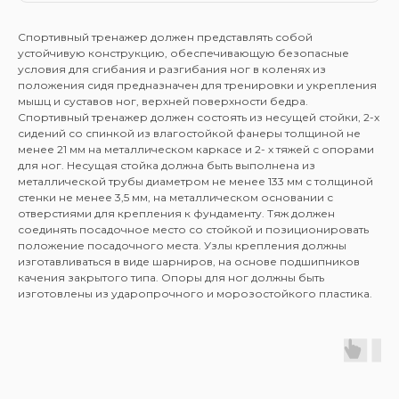
Спортивный тренажер должен представлять собой
устойчивую конструкцию, обеспечивающую безопасные
условия для сгибания и разгибания ног в коленях из
положения сидя предназначен для тренировки и укрепления
мышц и суставов ног, верхней поверхности бедра.
Спортивный тренажер должен состоять из несущей стойки, 2-х
сидений со спинкой из влагостойкой фанеры толщиной не
менее 21 мм на металлическом каркасе и 2- х тяжей с опорами
для ног. Несущая стойка должна быть выполнена из
металлической трубы диаметром не менее 133 мм с толщиной
стенки не менее 3,5 мм, на металлическом основании с
отверстиями для крепления к фундаменту. Тяж должен
соединять посадочное место со стойкой и позиционировать
положение посадочного места. Узлы крепления должны
изготавливаться в виде шарниров, на основе подшипников
качения закрытого типа. Опоры для ног должны быть
изготовлены из ударопрочного и морозостойкого пластика.