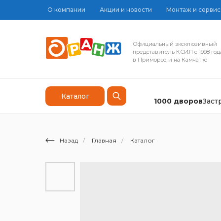
О компании
Акции и новости
Монтаж и сервис
Официальный эксклюзивный
представитель КСИЛ с 1998 год
в Приморье и на Камчатке
Каталог
1000 дворов
Зас
Назад
/
Главная
/
Каталог