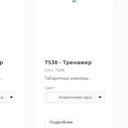
р
7538 - Тренажер
SKU:
7538
:
Габаритные размеры:
700x1770 мм
Цвет
т 14 лет
Возрастная группа: от 14 лет
Коричнево-красный
Коричнево-красный
Подробнее