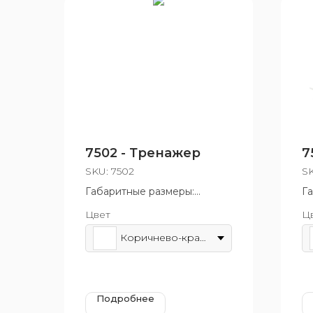
7502 - Тренажер
7
SKU:
7502
S
Габаритные размеры:
Г
800x1640 мм
7
Цвет
Ц
Возрастная группа: от 14 лет
Во
Коричнево-красный
Подробнее