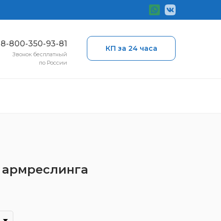
ы
8-800-350-93-81
КП за 24 часа
Звонок бесплатный
по России
я армреслинга