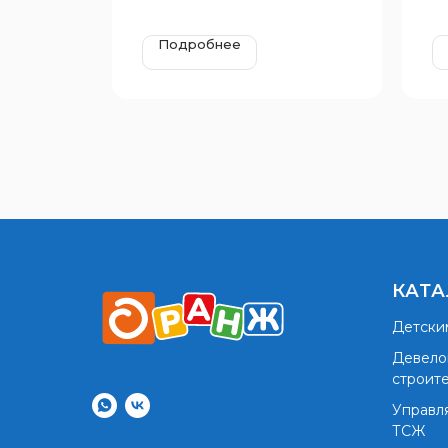
Подробнее
КАТА
Детски
Девело
строит
Управл
ТСЖ