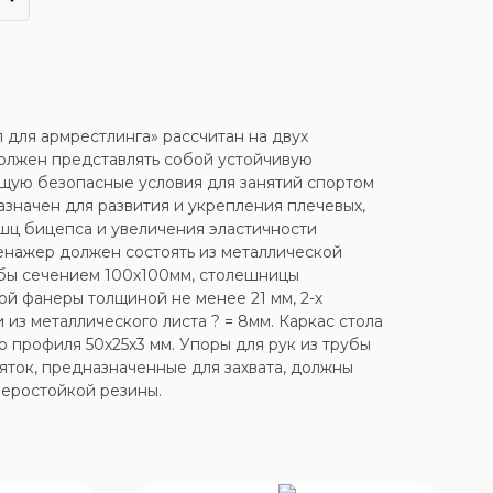
 для армрестлинга» рассчитан на двух
олжен представлять собой устойчивую
щую безопасные условия для занятий спортом
азначен для развития и укрепления плечевых,
шц бицепса и увеличения эластичности
енажер должен состоять из металлической
убы сечением 100х100мм, столешницы
ой фанеры толщиной не менее 21 мм, 2-х
 из металлического листа ? = 8мм. Каркас стола
 профиля 50х25х3 мм. Упоры для рук из трубы
яток, предназначенные для захвата, должны
феростойкой резины.