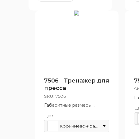
7506 - Тренажер для
7
пресса
S
SKU:
7506
Г
8
Габаритные размеры:
Ц
Во
505x620 мм
Цвет
Возрастная группа: от 14 лет
Коричнево-красный