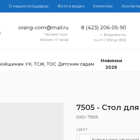
О наших площадках
Фото и видео
Клиентам
Контакт
orang-com@mail.ru
8 (423) 206-05-90
а
Часовой пояс:
г. Владивосток
Москва +7 часов
пн-пт с 9:00 до 18:00
Новинки
тройщикам
УК, ТСЖ, ТОС
Детским садам
2026
7505 - Стол дл
SKU:
7505
Цвет
Коричнево-красный