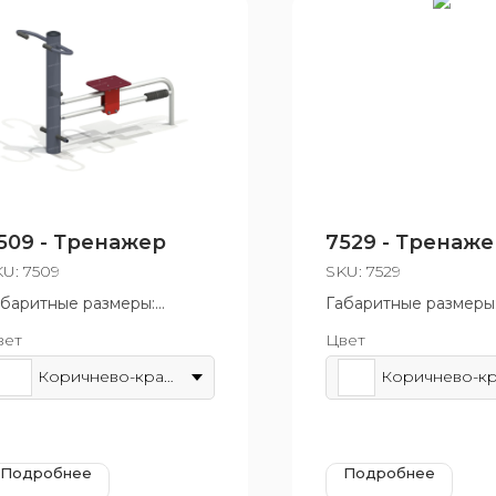
509 - Тренажер
7529 - Тренаже
KU:
7509
SKU:
7529
абаритные размеры:
Габаритные размеры
60x1170 мм
760x1200 мм
вет
Цвет
зрастная группа: от 14 лет
Возрастная группа: о
Коричнево-красный
Подробнее
Подробнее