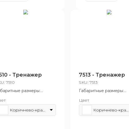
510 - Тренажер
7513 - Тренажер
KU:
7510
SKU:
7513
абаритные размеры:
Габаритные размеры:
50x1470 мм
1000x1470 мм
вет
Цвет
зрастная группа: от 14 лет
Возрастная группа: от 1
Коричнево-красный
Коричнево-красный